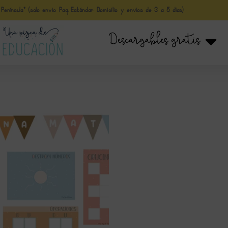
nínsula* (solo envio Paq Estándar Domicilio y envíos de 3 a 5 días)
Descargables gratis