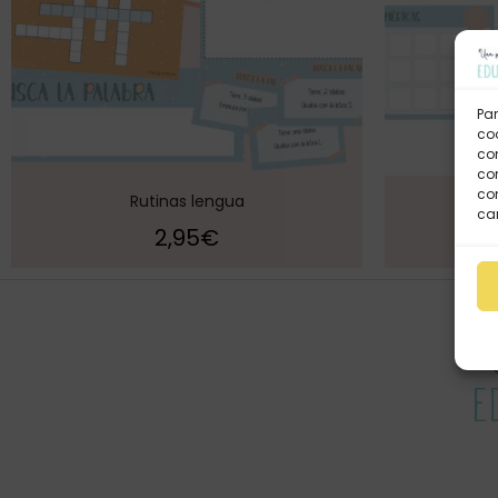
Par
coo
co
com
con
Rutinas lengua
Ru
car
2,95
€