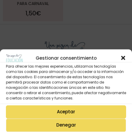
PARA CARNAVAL
1,50
€
Gestionar consentimiento
Para ofrecer las mejores experiencias, utilizamos tecnologías
como las cookies para almacenar y/o acceder a la información
del dispositivo. El consentimiento de estas tecnologías nos
permitirá procesar datos como el comportamiento de
Mi Cuenta
navegación o las identificaciones únicas en este sitio. No
Lista de deseos
consentir o retirar el consentimiento, puede afectar negativamente
a ciertas características y funciones.
Mi Perfil
Descargas
Aceptar
Estado de mi pedido
Denegar
Preguntas Frecuentes