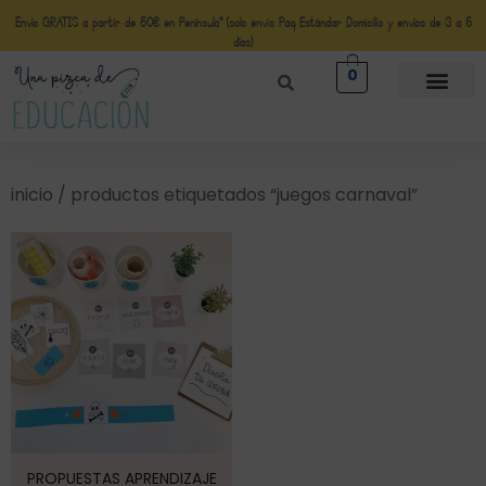
Envío GRATIS a partir de 50€ en Península* (solo envio Paq Estándar Domicilio y envíos de 3 a 5
días)
0
inicio
/ productos etiquetados “juegos carnaval”
PROPUESTAS APRENDIZAJE