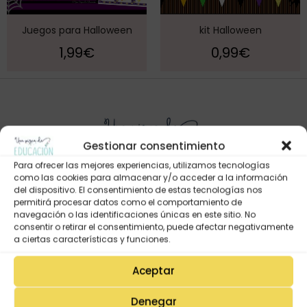
Juegos para Halloween
kit Halloween
1,99
€
0,99
€
Gestionar consentimiento
Para ofrecer las mejores experiencias, utilizamos tecnologías
como las cookies para almacenar y/o acceder a la información
del dispositivo. El consentimiento de estas tecnologías nos
permitirá procesar datos como el comportamiento de
Mi Cuenta
navegación o las identificaciones únicas en este sitio. No
consentir o retirar el consentimiento, puede afectar negativamente
Lista de deseos
a ciertas características y funciones.
Mi Perfil
Aceptar
Descargas
Estado de mi pedido
Denegar