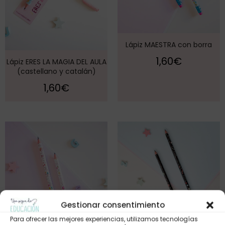
Lápiz MAESTRA con borra
1,60
€
Lápiz ERES LA MAGIA DEL AULA
(castellano y catalán)
1,60
€
Gestionar consentimiento
Para ofrecer las mejores experiencias, utilizamos tecnologías