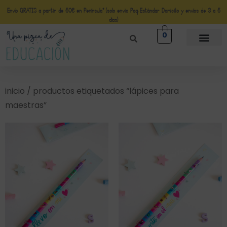
Envío GRATIS a partir de 50€ en Península* (solo envio Paq Estándar Domicilio y envíos de 3 a 5
días)
0
inicio
/ productos etiquetados “lápices para
maestras”