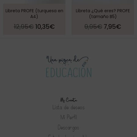
Libreta PROFE (turquesa en
Libreta ¿Qué eres? PROFE
A4)
(tamaño B5)
12,95
€
10,35
€
9,95
€
7,95
€
Mi Cuenta
Lista de deseos
Mi Perfil
Descargas