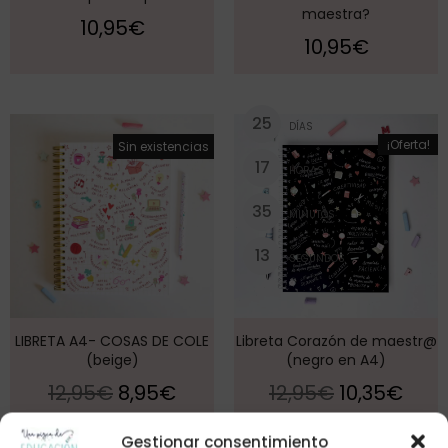
maestra?
10,95
€
10,95
€
2
5
DÍAS
¡Oferta!
¡Oferta!
Sin existencias
1
7
HORAS
3
5
MINUTOS
1
3
SEGUNDOS
LIBRETA A4- COSAS DE COLE
Libreta Corazón de maestr@
(beige)
(negro en A4)
12,95
€
8,95
€
12,95
€
10,35
€
Gestionar consentimiento