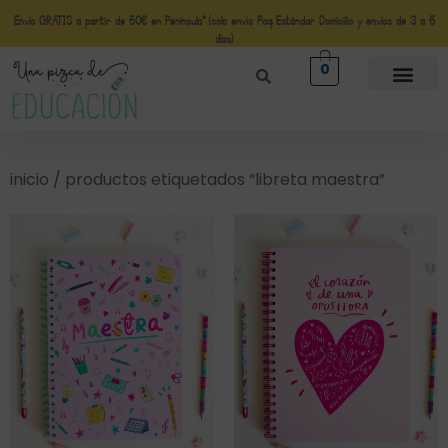
Envío GRATIS a partir de 50€ en Península* (solo envio Paq Estándar Domicilio y envíos de 3 a 5
días)
0
inicio
/ productos etiquetados “libreta maestra”