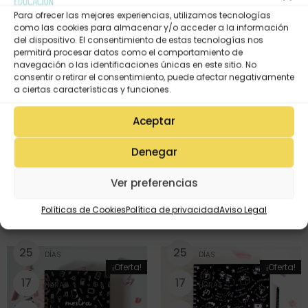
2
5
Para ofrecer las mejores experiencias, utilizamos tecnologías
DÍAS
como las cookies para almacenar y/o acceder a la información
¡Oferta!
¡Oferta!
Sin existencias
del dispositivo. El consentimiento de estas tecnologías nos
1
7
HORAS
permitirá procesar datos como el comportamiento de
navegación o las identificaciones únicas en este sitio. No
3
5
consentir o retirar el consentimiento, puede afectar negativamente
MINUTOS
a ciertas características y funciones.
1
3
SEGUNDOS
Aceptar
Denegar
Libreta Corazón de Maestra
LIBRETA B5 – MAESTRA(negra)
(rosa en A4)
Ver preferencias
9,95
€
7,95
€
12,95
€
10,35
€
Políticas de Cookies
Política de privacidad
Aviso Legal
2
5
2
5
DÍAS
DÍAS
¡Oferta!
¡Oferta!
1
7
1
7
HORAS
HORAS