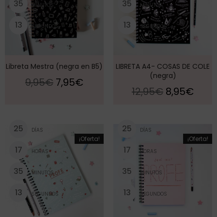
3
5
3
5
MINUTOS
MINUTOS
1
3
1
3
SEGUNDOS
SEGUNDOS
Libreta Mestra (negra en B5)
LIBRETA A4- COSAS DE COLE
(negra)
9,95
€
7,95
€
12,95
€
8,95
€
2
5
2
5
DÍAS
DÍAS
¡Oferta!
¡Oferta!
1
7
1
7
HORAS
HORAS
3
5
3
5
MINUTOS
MINUTOS
1
3
1
3
SEGUNDOS
SEGUNDOS