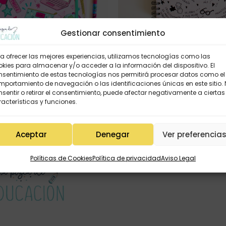
Gestionar consentimiento
Llibreta de Reunions (cu
a ofrecer las mejores experiencias, utilizamos tecnologías como las
13,95
€
9,75
kies para almacenar y/o acceder a la información del dispositivo. El
nsentimiento de estas tecnologías nos permitirá procesar datos como el
portamiento de navegación o las identificaciones únicas en este sitio.
NIONS «ets la màgia de l’aula»
sentir o retirar el consentimiento, puede afectar negativamente a ciertas
col·lecció 26/27
acterísticas y funciones.
14,95
€
Aceptar
Denegar
Ver preferencia
Políticas de Cookies
Política de privacidad
Aviso Legal