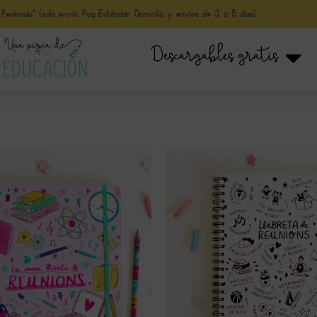
nínsula* (solo envio Paq Estándar Domicilio y envíos de 3 a 5 días)
Descargables gratis