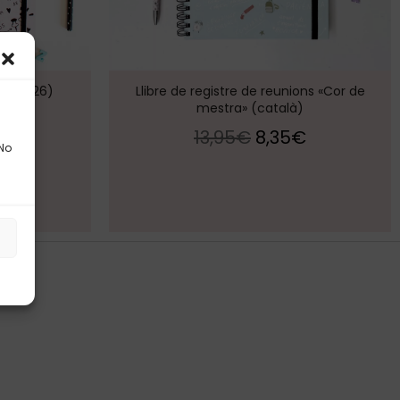
rs 25-26)
Llibre de registre de reunions «Cor de
mestra» (català)
€
13,95
€
8,35
€
 No
s