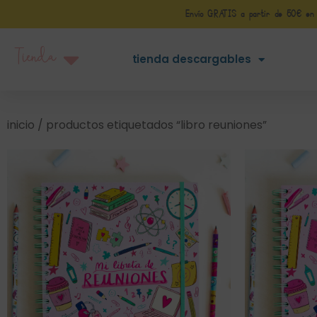
Envío GRATIS a partir de 50€ en Pe
Tienda
tienda descargables
inicio
/ productos etiquetados “libro reuniones”