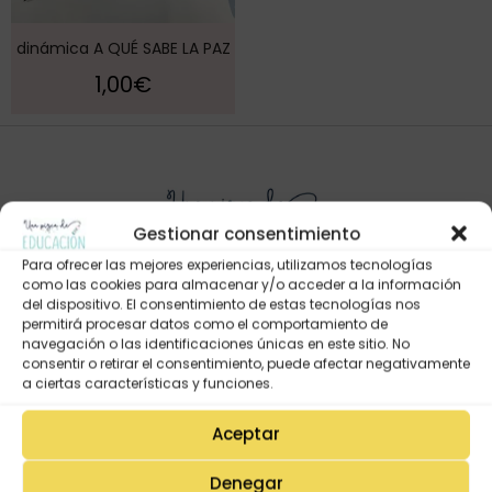
dinámica A QUÉ SABE LA PAZ
1,00
€
Gestionar consentimiento
Para ofrecer las mejores experiencias, utilizamos tecnologías
como las cookies para almacenar y/o acceder a la información
del dispositivo. El consentimiento de estas tecnologías nos
permitirá procesar datos como el comportamiento de
Mi Cuenta
navegación o las identificaciones únicas en este sitio. No
consentir o retirar el consentimiento, puede afectar negativamente
Lista de deseos
a ciertas características y funciones.
Mi Perfil
Aceptar
Descargas
Estado de mi pedido
Denegar