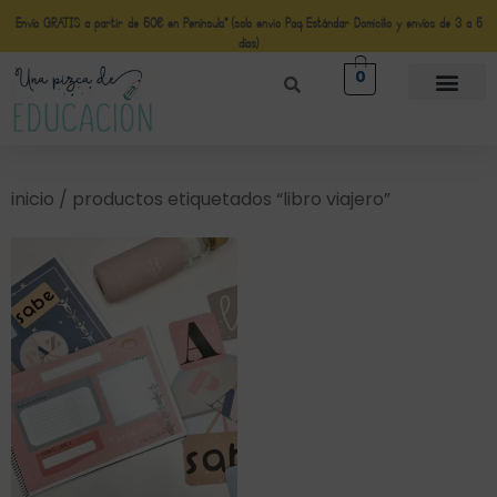
Envío GRATIS a partir de 50€ en Península* (solo envio Paq Estándar Domicilio y envíos de 3 a 5
días)
0
inicio
/ productos etiquetados “libro viajero”