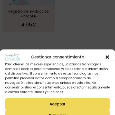
Registro de evaluación
«infantil»
4,95
€
Gestionar consentimiento
Para ofrecer las mejores experiencias, utilizamos tecnologías
como las cookies para almacenar y/o acceder a la información
del dispositivo. El consentimiento de estas tecnologías nos
permitirá procesar datos como el comportamiento de
navegación o las identificaciones únicas en este sitio. No
Mi Cuenta
consentir o retirar el consentimiento, puede afectar negativamente
Lista de deseos
a ciertas características y funciones.
Mi Perfil
Aceptar
Descargas