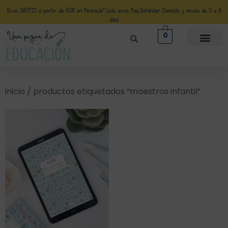
Envío GRATIS a partir de 50€ en Península* (solo envio Paq Estándar Domicilio y envíos de 3 a 5
días)
0
inicio
/ productos etiquetados “maestros infantil”