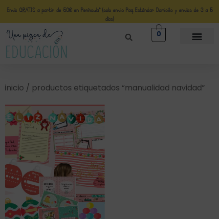
Envío GRATIS a partir de 50€ en Península* (solo envio Paq Estándar Domicilio y envíos de 3 a 5
días)
0
inicio
/ productos etiquetados “manualidad navidad”