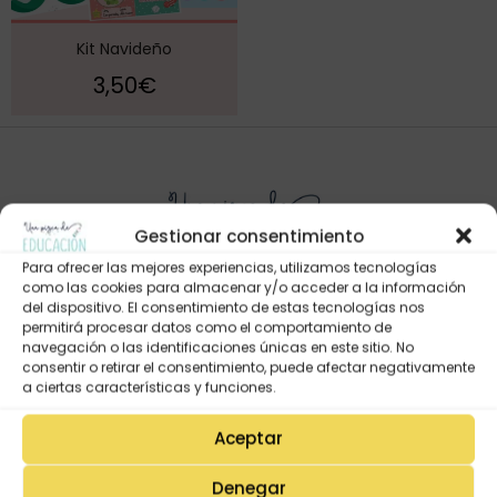
Kit Navideño
3,50
€
Gestionar consentimiento
Para ofrecer las mejores experiencias, utilizamos tecnologías
como las cookies para almacenar y/o acceder a la información
del dispositivo. El consentimiento de estas tecnologías nos
permitirá procesar datos como el comportamiento de
Mi Cuenta
navegación o las identificaciones únicas en este sitio. No
consentir o retirar el consentimiento, puede afectar negativamente
Lista de deseos
a ciertas características y funciones.
Mi Perfil
Aceptar
Descargas
Estado de mi pedido
Denegar