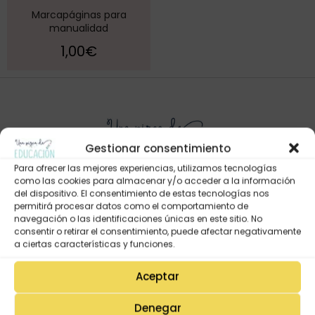
Marcapáginas para
manualidad
1,00
€
Gestionar consentimiento
Para ofrecer las mejores experiencias, utilizamos tecnologías
como las cookies para almacenar y/o acceder a la información
del dispositivo. El consentimiento de estas tecnologías nos
permitirá procesar datos como el comportamiento de
Mi Cuenta
navegación o las identificaciones únicas en este sitio. No
consentir o retirar el consentimiento, puede afectar negativamente
Lista de deseos
a ciertas características y funciones.
Mi Perfil
Aceptar
Descargas
Estado de mi pedido
Denegar