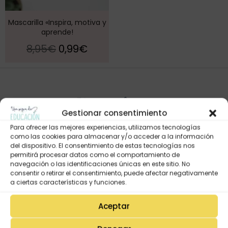
Mascarilla «Inspira, motiva y
aprende!
8,95
€
0,99
€
Gestionar consentimiento
Para ofrecer las mejores experiencias, utilizamos tecnologías
como las cookies para almacenar y/o acceder a la información
del dispositivo. El consentimiento de estas tecnologías nos
permitirá procesar datos como el comportamiento de
navegación o las identificaciones únicas en este sitio. No
Mi Cuenta
consentir o retirar el consentimiento, puede afectar negativamente
Lista de deseos
a ciertas características y funciones.
Mi Perfil
Aceptar
Descargas