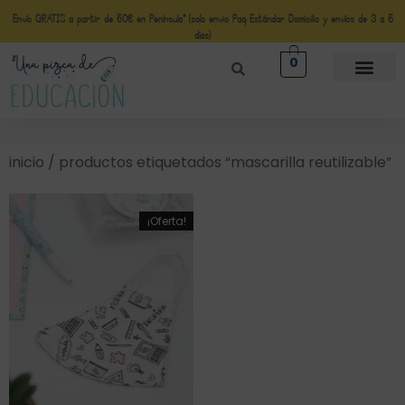
Envío GRATIS a partir de 50€ en Península* (solo envio Paq Estándar Domicilio y envíos de 3 a 5
días)
0
inicio
/ productos etiquetados “mascarilla reutilizable”
¡Oferta!