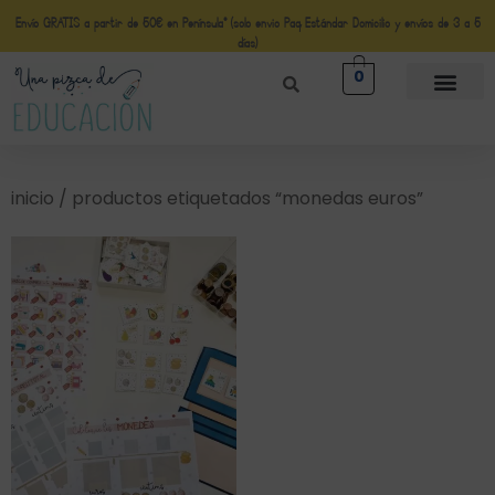
Envío GRATIS a partir de 50€ en Península* (solo envio Paq Estándar Domicilio y envíos de 3 a 5
días)
0
inicio
/ productos etiquetados “monedas euros”