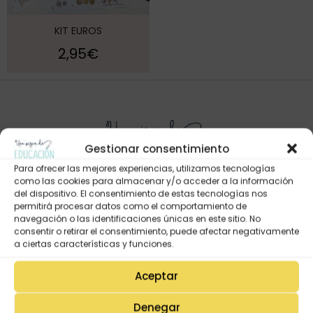
KIT EUROS
2,95
€
Gestionar consentimiento
Para ofrecer las mejores experiencias, utilizamos tecnologías
como las cookies para almacenar y/o acceder a la información
del dispositivo. El consentimiento de estas tecnologías nos
permitirá procesar datos como el comportamiento de
Mi Cuenta
navegación o las identificaciones únicas en este sitio. No
consentir o retirar el consentimiento, puede afectar negativamente
Lista de deseos
a ciertas características y funciones.
Mi Perfil
Aceptar
Descargas
Estado de mi pedido
Denegar