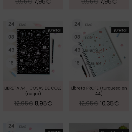
9,95
€
7,95
€
9,95
€
7,95
€
2
4
2
4
DÍAS
DÍAS
¡Oferta!
¡Oferta!
0
8
0
8
HORAS
HORAS
4
3
4
3
MINUTOS
MINUTOS
1
5
1
5
SEGUNDOS
SEGUNDOS
LIBRETA A4- COSAS DE COLE
Libreta PROFE (turquesa en
(negra)
A4)
12,95
€
8,95
€
12,95
€
10,35
€
2
4
DÍAS