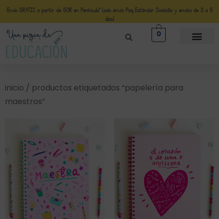
Envío GRATIS a partir de 50€ en Península* (solo envio Paq Estándar Domicilio y envíos de 3 a 5
días)
0
inicio
/ productos etiquetados “papelería para
maestros”