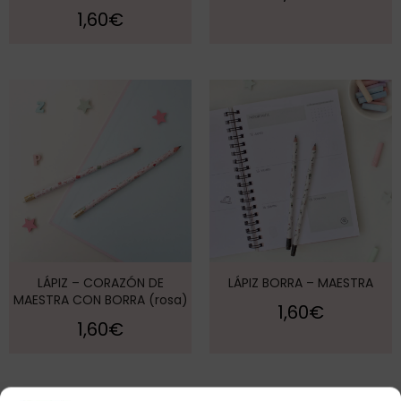
1,60
€
LÁPIZ – CORAZÓN DE
LÁPIZ BORRA – MAESTRA
MAESTRA CON BORRA (rosa)
1,60
€
1,60
€