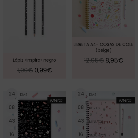
LIBRETA A4- COSAS DE COLE
(beige)
12,95
€
8,95
€
Lápiz «Inspira» negro
1,90
€
0,99
€
2
4
2
4
DÍAS
DÍAS
¡Oferta!
¡Oferta!
0
8
0
8
HORAS
HORAS
4
3
4
3
MINUTOS
MINUTOS
1
5
1
5
SEGUNDOS
SEGUNDOS