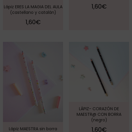
1,60
€
Lápiz ERES LA MAGIA DEL AULA
(castellano y catalán)
1,60
€
LÁPIZ- CORAZÓN DE
MAESTR@ CON BORRA
(negro)
1,60
€
Lápiz MAESTRA sin borra