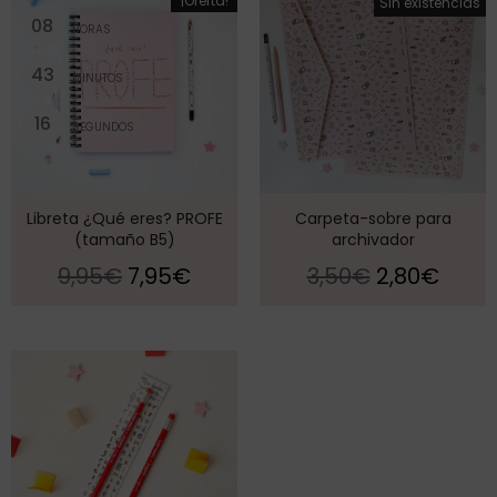
¡Oferta!
¡Oferta!
Sin existencias
0
8
HORAS
4
3
MINUTOS
1
5
SEGUNDOS
Libreta ¿Qué eres? PROFE
Carpeta-sobre para
(tamaño B5)
archivador
9,95
€
7,95
€
3,50
€
2,80
€