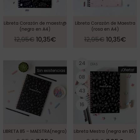
Libreta Corazón de maestr@
Libreta Corazón de Maestra
(negro en A4)
(rosa en A4)
12,95
€
10,35
€
12,95
€
10,35
€
2
4
DÍAS
¡Oferta!
¡Oferta!
Sin existencias
0
8
HORAS
4
3
MINUTOS
1
5
SEGUNDOS
LIBRETA B5 – MAESTRA(negra)
Libreta Mestra (negra en B5)