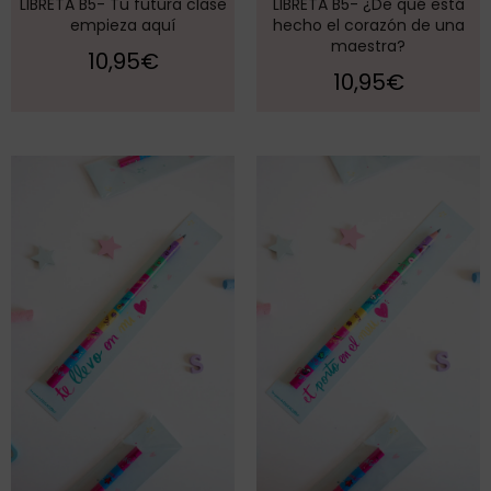
LIBRETA B5- Tu futura clase
LIBRETA B5- ¿De qué está
empieza aquí
hecho el corazón de una
maestra?
10,95
€
10,95
€