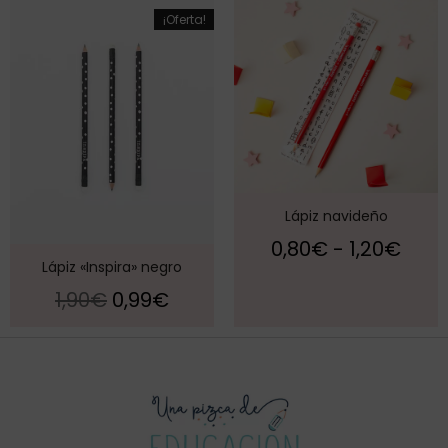
¡Oferta!
Lápiz navideño
0,80
€
-
1,20
€
Lápiz «Inspira» negro
1,90
€
0,99
€