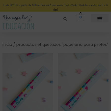
Envío GRATIS a partir de 50€ en Península* (solo envio Paq Estándar Domicilio y envíos de 3 a 5
días)
0
inicio
/ productos etiquetados “papelería para profes”