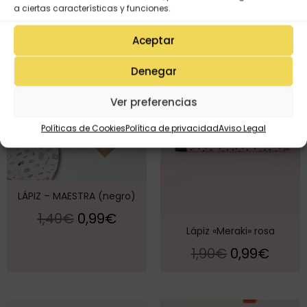
a ciertas características y funciones.
Aceptar
¡Oferta!
¡Oferta!
Denegar
Ver preferencias
Políticas de Cookies
Política de privacidad
Aviso Legal
LÁPIZ – MAESTRA (negro)
1,40
€
0,99
€
Lápiz «Meraki» rosa
1,90
€
0,99
€