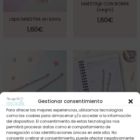
MAESTR@ CON BORRA
(negro)
1,60
€
Lápiz MAESTRA sin borra
1,60
€
Gestionar consentimiento
Para ofrecer las mejores experiencias, utilizamos tecnologías
como las cookies para almacenar y/o acceder a la información
LÁPIZ – CORAZÓN DE
LÁPIZ BORRA – MAESTRA
del dispositivo. El consentimiento de estas tecnologías nos
MAESTRA CON BORRA (rosa)
permitirá procesar datos como el comportamiento de
1,60
€
navegación o las identificaciones únicas en este sitio. No
1,60
€
consentir o retirar el consentimiento, puede afectar negativamente