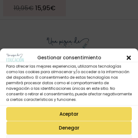
19,95
€
15,95
€
Gestionar consentimiento
Para ofrecer las mejores experiencias, utilizamos tecnologías
como las cookies para almacenar y/o acceder a la información
del dispositivo. El consentimiento de estas tecnologías nos
Mi Cuenta
permitirá procesar datos como el comportamiento de
Lista de deseos
navegación o las identificaciones únicas en este sitio. No
consentir o retirar el consentimiento, puede afectar negativamente
Mi Perfil
a ciertas características y funciones.
Descargas
Aceptar
Estado de mi pedido
Denegar
Preguntas Frecuentes