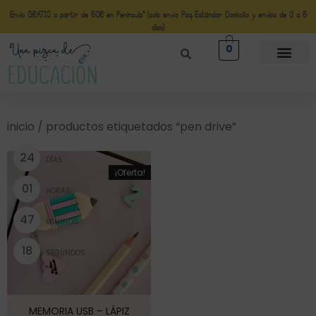
Envío GRATIS a partir de 50€ en Península* (solo envio Paq Estándar Domicilio y envíos de 3 a 5
días)
0
inicio
/ productos etiquetados “pen drive”
2
4
DÍAS
¡Oferta!
0
1
HORAS
4
7
MINUTOS
1
8
SEGUNDOS
MEMORIA USB – LÁPIZ