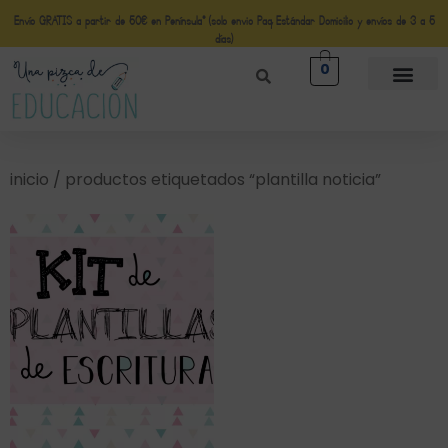
Envío GRATIS a partir de 50€ en Península* (solo envio Paq Estándar Domicilio y envíos de 3 a 5
días)
0
inicio
/ productos etiquetados “plantilla noticia”