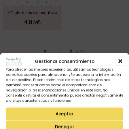
KIT plantillas de escritura
4,95
€
Gestionar consentimiento
Para ofrecer las mejores experiencias, utilizamos tecnologías
como las cookies para almacenar y/o acceder a la información
del dispositivo. El consentimiento de estas tecnologías nos
permitirá procesar datos como el comportamiento de
Mi Cuenta
navegación o las identificaciones únicas en este sitio. No
consentir o retirar el consentimiento, puede afectar negativamente
Lista de deseos
a ciertas características y funciones.
Mi Perfil
Aceptar
Descargas
Estado de mi pedido
Denegar