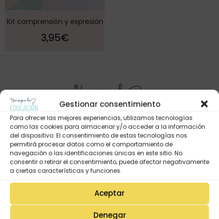
Kit comprensión y expresión
3,95
€
Gestionar consentimiento
Para ofrecer las mejores experiencias, utilizamos tecnologías
como las cookies para almacenar y/o acceder a la información
del dispositivo. El consentimiento de estas tecnologías nos
permitirá procesar datos como el comportamiento de
Mi Cuenta
navegación o las identificaciones únicas en este sitio. No
consentir o retirar el consentimiento, puede afectar negativamente
Lista de deseos
a ciertas características y funciones.
Mi Perfil
Aceptar
Descargas
Estado de mi pedido
Denegar