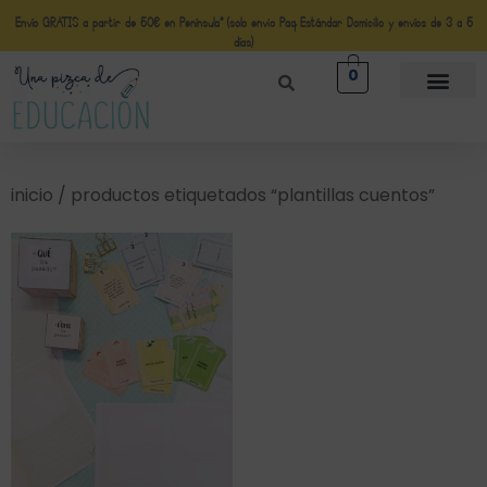
Envío GRATIS a partir de 50€ en Península* (solo envio Paq Estándar Domicilio y envíos de 3 a 5
días)
0
inicio
/ productos etiquetados “plantillas cuentos”