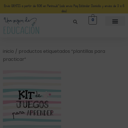
Envío GRATIS a partir de 50€ en Península* (solo envio Paq Estándar Domicilio y envíos de 3 a 5
días)
0
inicio
/ productos etiquetados “plantillas para
practicar”