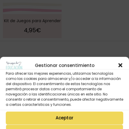
Kit de Juegos para Aprender
4,95
€
Gestionar consentimiento
Para ofrecer las mejores experiencias, utilizamos tecnologías
como las cookies para almacenar y/o acceder a la información
del dispositivo. El consentimiento de estas tecnologías nos
permitirá procesar datos como el comportamiento de
navegación o las identificaciones únicas en este sitio. No
Mi Cuenta
consentir o retirar el consentimiento, puede afectar negativamente
Lista de deseos
a ciertas características y funciones.
Mi Perfil
Aceptar
Descargas