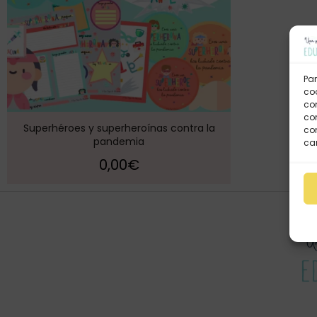
Par
coo
co
com
Superhéroes y superheroínas contra la
con
pandemia
car
0,00
€