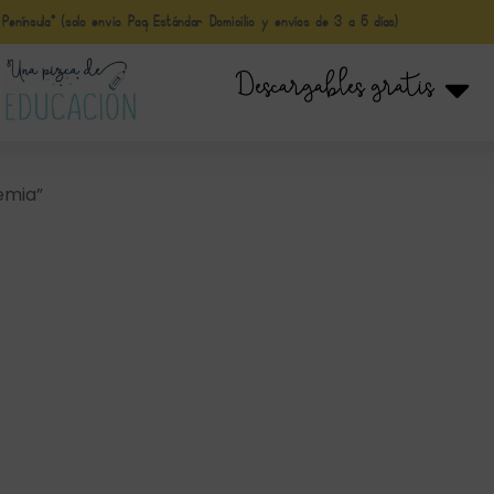
nínsula* (solo envio Paq Estándar Domicilio y envíos de 3 a 5 días)
Descargables gratis
emia”