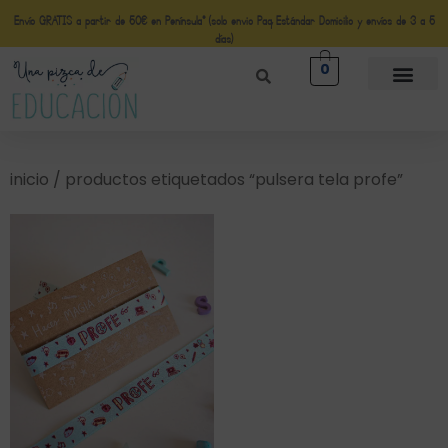
Envío GRATIS a partir de 50€ en Península* (solo envio Paq Estándar Domicilio y envíos de 3 a 5
días)
0
inicio
/ productos etiquetados “pulsera tela profe”