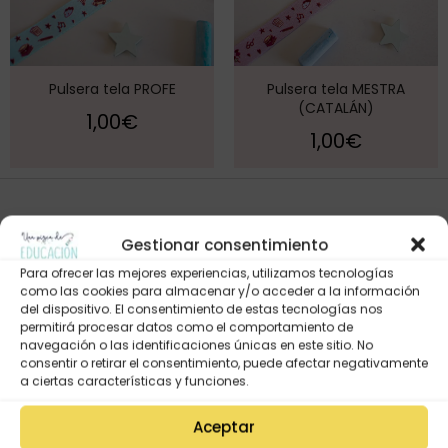
Pulsera tela PROFE
Pulsera tela MESTRA
(CATALÁN)
1,00
€
1,00
€
Gestionar consentimiento
Para ofrecer las mejores experiencias, utilizamos tecnologías
como las cookies para almacenar y/o acceder a la información
del dispositivo. El consentimiento de estas tecnologías nos
permitirá procesar datos como el comportamiento de
navegación o las identificaciones únicas en este sitio. No
consentir o retirar el consentimiento, puede afectar negativamente
Mi Cuenta
a ciertas características y funciones.
Lista de deseos
Aceptar
Mi Perfil