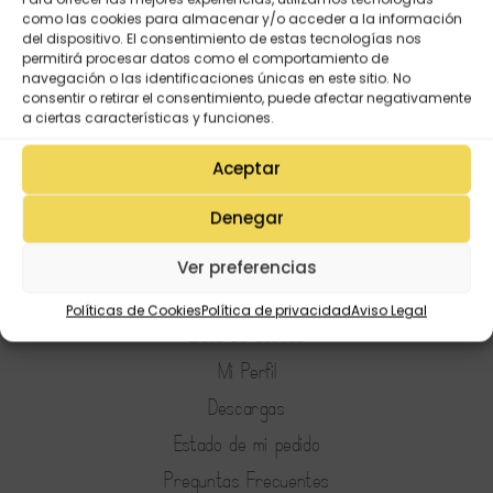
25-26)
como las cookies para almacenar y/o acceder a la información
del dispositivo. El consentimiento de estas tecnologías nos
13,95
€
9,75
€
permitirá procesar datos como el comportamiento de
navegación o las identificaciones únicas en este sitio. No
consentir o retirar el consentimiento, puede afectar negativamente
a ciertas características y funciones.
Aceptar
Denegar
Ver preferencias
Mi Cuenta
Políticas de Cookies
Política de privacidad
Aviso Legal
Lista de deseos
Mi Perfil
Descargas
Estado de mi pedido
Preguntas Frecuentes