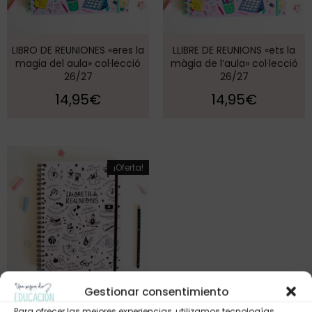
LIBRO DE REUNIONES «eres la
LLIBRE DE REUNIONS «ets la
magia del aula» col·lecció
màgia de l’aula» col·lecció
26/27
26/27
14,95
€
14,95
€
¡Oferta!
Gestionar consentimiento
Llibreta de Reunions (curs
Para ofrecer las mejores experiencias, utilizamos tecnologías