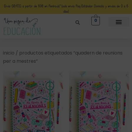
Envío GRATIS a partir de 50€ en Península* (solo envio Paq Estándar Domicilio y envíos de 3 a 5
días)
0
inicio
/ productos etiquetados “quadern de reunions
per a mestres”