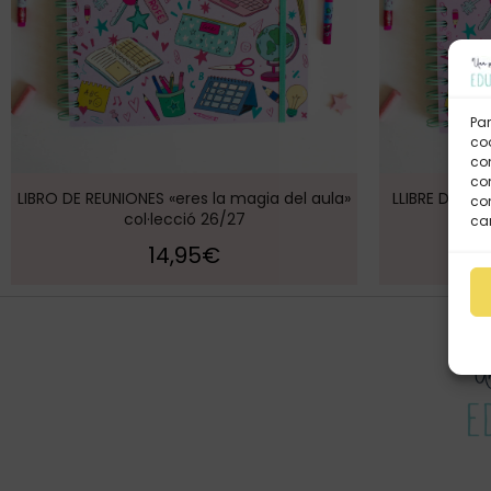
Par
coo
co
com
LIBRO DE REUNIONES «eres la magia del aula»
LLIBRE DE REU
con
col·lecció 26/27
car
14,95
€