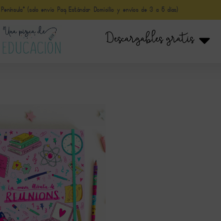
nínsula* (solo envio Paq Estándar Domicilio y envíos de 3 a 5 días)
Descargables gratis