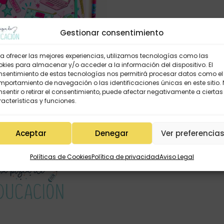
Gestionar consentimiento
a ofrecer las mejores experiencias, utilizamos tecnologías como las
kies para almacenar y/o acceder a la información del dispositivo. El
nsentimiento de estas tecnologías nos permitirá procesar datos como el
portamiento de navegación o las identificaciones únicas en este sitio.
NIONS «ets la màgia de l’aula»
sentir o retirar el consentimiento, puede afectar negativamente a ciertas
col·lecció 26/27
acterísticas y funciones.
14,95
€
Aceptar
Denegar
Ver preferencia
Políticas de Cookies
Política de privacidad
Aviso Legal