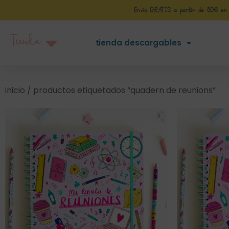
Envío GRATIS a partir de 50€ en Pe
Tienda
tienda descargables
inicio
/ productos etiquetados “quadern de reunions”