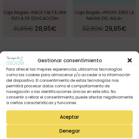
Caja Regalo «HACE FALTA UNA
Caja Regalo «PROFE: ERES LA
PIZCA DE EDUCACIÓN»
MAGIA DEL AULA»
31,85
€
28,95
€
32,80
€
29,95
€
¡Oferta!
Gestionar consentimiento
Para ofrecer las mejores experiencias, utilizamos tecnologías
como las cookies para almacenar y/o acceder a la información
del dispositivo. El consentimiento de estas tecnologías nos
permitirá procesar datos como el comportamiento de
navegación o las identificaciones únicas en este sitio. No
consentir o retirar el consentimiento, puede afectar negativamente
a ciertas características y funciones.
Aceptar
Denegar
Caja Regalo «MAESTRA, ERES