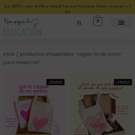
Envío GRATIS a partir de 50€ en Península* (solo envio Paq Estándar Domicilio y envíos de 3 a 5
días)
0
inicio
/ productos etiquetados “regalo fin de curso
para maestras”
¡Oferta!
¡Oferta!