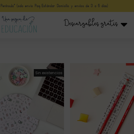
nínsula* (solo envio Paq Estándar Domicilio y envíos de 3 a 5 días)
Descargables gratis
¡Oferta!
Sin existencias