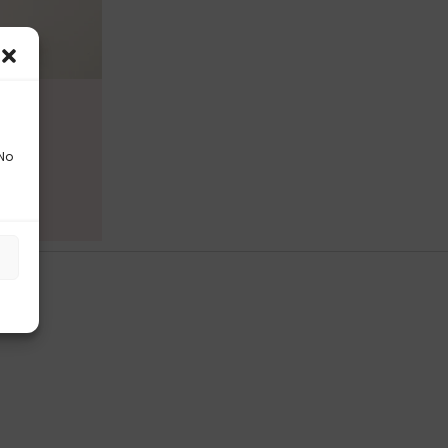
€
 No
s