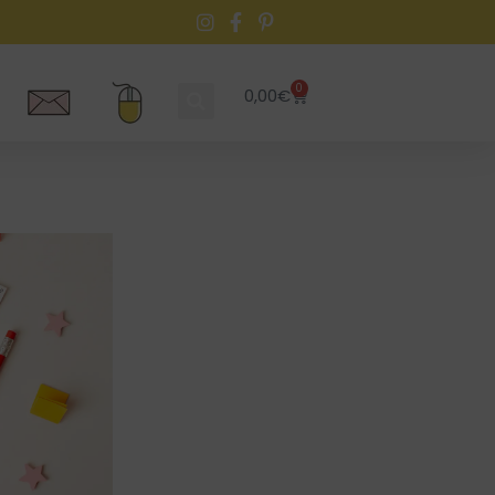
0
0,00
€