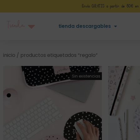
Envío GRATIS a partir de 50€ en Pe
Tienda
tienda descargables
inicio
/ productos etiquetados “regalo”
¡Oferta!
Sin existencias