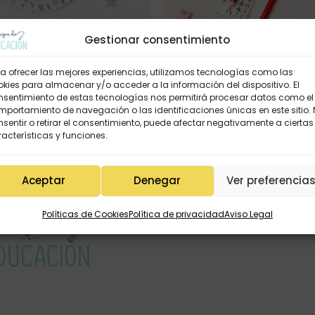
Gestionar consentimiento
RILLA RATÓN – MAESTRA
Lápiz navideño
a ofrecer las mejores experiencias, utilizamos tecnologías como las
kies para almacenar y/o acceder a la información del dispositivo. El
7,95
€
3,95
€
0,80
€
-
1,20
nsentimiento de estas tecnologías nos permitirá procesar datos como el
portamiento de navegación o las identificaciones únicas en este sitio.
sentir o retirar el consentimiento, puede afectar negativamente a ciertas
acterísticas y funciones.
Aceptar
Denegar
Ver preferencia
Políticas de Cookies
Política de privacidad
Aviso Legal