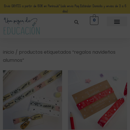
Envío GRATIS a partir de 50€ en Península* (solo envio Paq Estándar Domicilio y envíos de 3 a 5
días)
0
inicio
/ productos etiquetados “regalos navideños
alumnos”