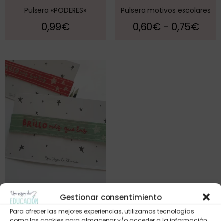
Pulsera «PODERES»
Pulsera motivos escolares
0,99
€
0,60
€
-
0,75
€
Gestionar consentimiento
Pulsera «Brillo más que las
estrellas»
Para ofrecer las mejores experiencias, utilizamos tecnologías
como las cookies para almacenar y/o acceder a la información