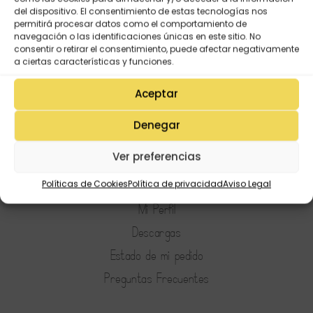
0,99
€
del dispositivo. El consentimiento de estas tecnologías nos
permitirá procesar datos como el comportamiento de
navegación o las identificaciones únicas en este sitio. No
consentir o retirar el consentimiento, puede afectar negativamente
a ciertas características y funciones.
Aceptar
Denegar
Ver preferencias
Mi Cuenta
Lista de deseos
Políticas de Cookies
Política de privacidad
Aviso Legal
Mi Perfil
Descargas
Estado de mi pedido
Preguntas Frecuentes