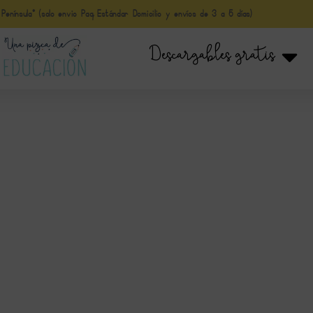
nínsula* (solo envio Paq Estándar Domicilio y envíos de 3 a 5 días)
Descargables gratis