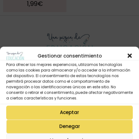
1,99
€
Gestionar consentimiento
Para ofrecer las mejores experiencias, utilizamos tecnologías
como las cookies para almacenar y/o acceder a la información
del dispositivo. El consentimiento de estas tecnologías nos
Mi Cuenta
permitirá procesar datos como el comportamiento de
Lista de deseos
navegación o las identificaciones únicas en este sitio. No
consentir o retirar el consentimiento, puede afectar negativamente
Mi Perfil
a ciertas características y funciones.
Descargas
Aceptar
Estado de mi pedido
Preguntas Frecuentes
Denegar