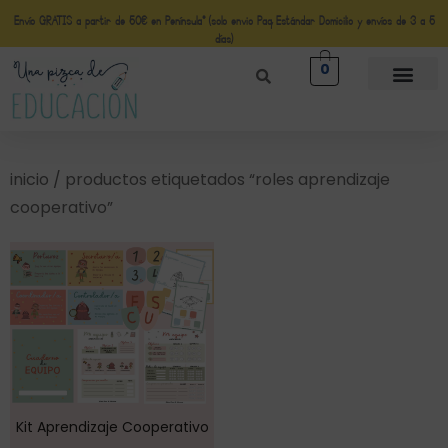
Envío GRATIS a partir de 50€ en Península* (solo envio Paq Estándar Domicilio y envíos de 3 a 5
días)
0
inicio
/ productos etiquetados “roles aprendizaje
cooperativo”
Kit Aprendizaje Cooperativo