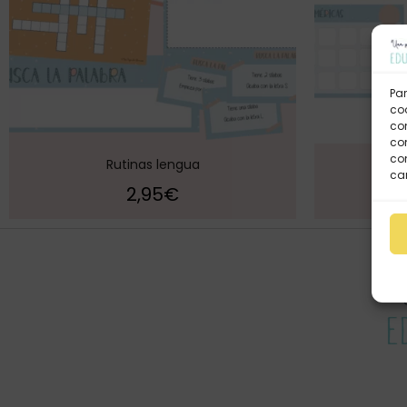
Par
coo
co
com
con
Rutinas lengua
Ru
car
2,95
€