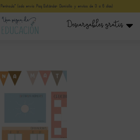
nínsula* (solo envio Paq Estándar Domicilio y envíos de 3 a 5 días)
Descargables gratis