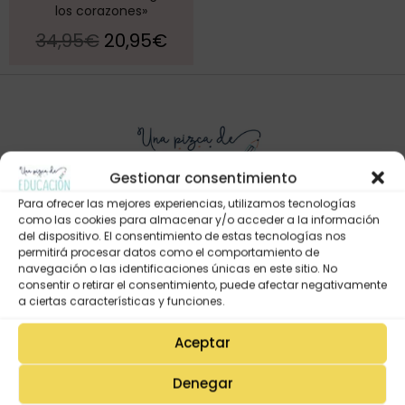
los corazones»
34,95
€
20,95
€
Gestionar consentimiento
Para ofrecer las mejores experiencias, utilizamos tecnologías
como las cookies para almacenar y/o acceder a la información
del dispositivo. El consentimiento de estas tecnologías nos
permitirá procesar datos como el comportamiento de
Mi Cuenta
navegación o las identificaciones únicas en este sitio. No
Lista de deseos
consentir o retirar el consentimiento, puede afectar negativamente
a ciertas características y funciones.
Mi Perfil
Descargas
Aceptar
Estado de mi pedido
Denegar
Preguntas Frecuentes