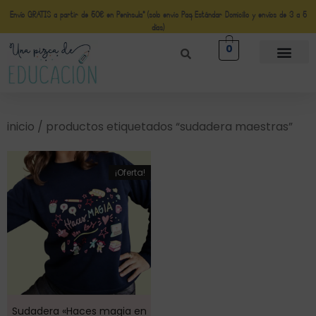
Envío GRATIS a partir de 50€ en Península* (solo envio Paq Estándar Domicilio y envíos de 3 a 5
días)
0
inicio
/ productos etiquetados “sudadera maestras”
¡Oferta!
Sudadera «Haces magia en