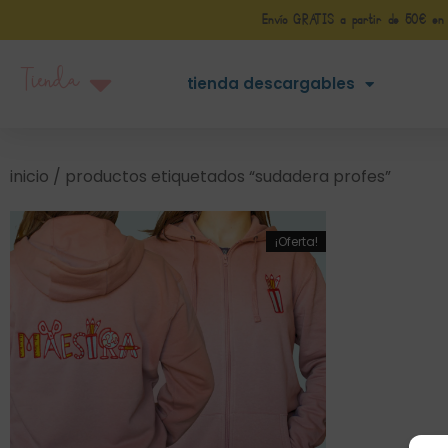
Envío GRATIS a partir de 50€ en Pe
Tienda
tienda descargables
inicio
/ productos etiquetados “sudadera profes”
¡Oferta!