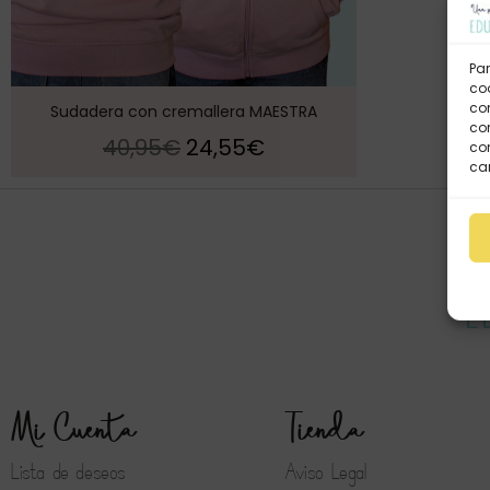
Par
coo
co
Sudadera con cremallera MAESTRA
com
40,95
€
24,55
€
con
car
Mi Cuenta
Tienda
Lista de deseos
Aviso Legal