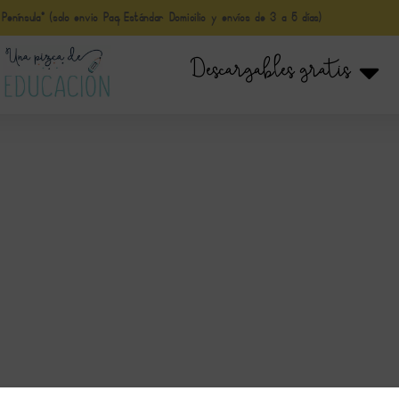
nínsula* (solo envio Paq Estándar Domicilio y envíos de 3 a 5 días)
Descargables gratis