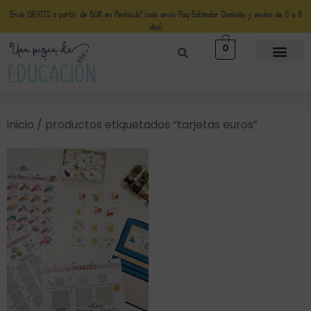
Envío GRATIS a partir de 50€ en Península* (solo envio Paq Estándar Domicilio y envíos de 3 a 5
días)
0
inicio
/ productos etiquetados “tarjetas euros”