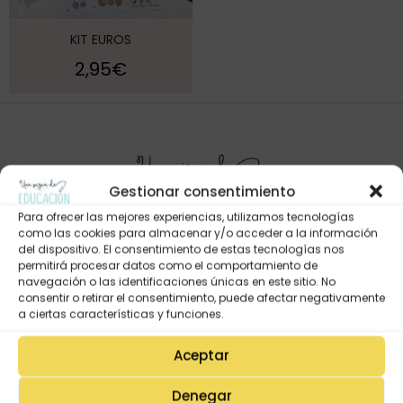
KIT EUROS
2,95
€
Gestionar consentimiento
Para ofrecer las mejores experiencias, utilizamos tecnologías
como las cookies para almacenar y/o acceder a la información
del dispositivo. El consentimiento de estas tecnologías nos
permitirá procesar datos como el comportamiento de
Mi Cuenta
navegación o las identificaciones únicas en este sitio. No
consentir o retirar el consentimiento, puede afectar negativamente
Lista de deseos
a ciertas características y funciones.
Mi Perfil
Aceptar
Descargas
Estado de mi pedido
Denegar