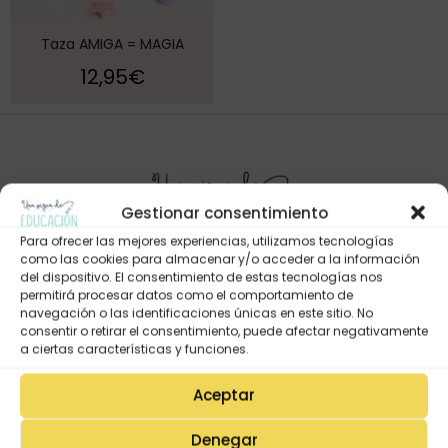
Taza AMIGA = MAGIA
12,95
€
Gestionar consentimiento
Para ofrecer las mejores experiencias, utilizamos tecnologías
como las cookies para almacenar y/o acceder a la información
del dispositivo. El consentimiento de estas tecnologías nos
permitirá procesar datos como el comportamiento de
Mi Cuenta
navegación o las identificaciones únicas en este sitio. No
consentir o retirar el consentimiento, puede afectar negativamente
Lista de deseos
a ciertas características y funciones.
Mi Perfil
Aceptar
Descargas
Estado de mi pedido
Denegar