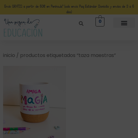
Envío GRATIS a partir de 50€ en Península* (solo envio Paq Estándar Domicilio y envíos de 3 a 5
días)
0
inicio
/ productos etiquetados “taza maestras”