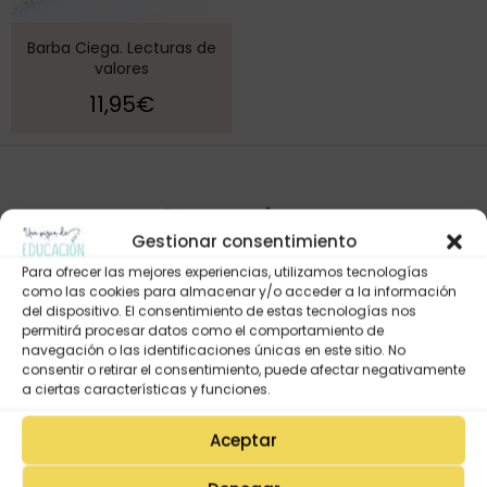
Barba Ciega. Lecturas de
valores
11,95
€
Gestionar consentimiento
Para ofrecer las mejores experiencias, utilizamos tecnologías
como las cookies para almacenar y/o acceder a la información
del dispositivo. El consentimiento de estas tecnologías nos
permitirá procesar datos como el comportamiento de
navegación o las identificaciones únicas en este sitio. No
Mi Cuenta
consentir o retirar el consentimiento, puede afectar negativamente
Lista de deseos
a ciertas características y funciones.
Mi Perfil
Aceptar
Descargas