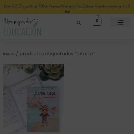
Envío GRATIS a partir de 50€ en Península* (solo envio Paq Estándar Domicilio y envíos de 3 a 5
días)
0
inicio
/ productos etiquetados “tutoría”