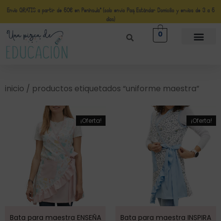
Envío GRATIS a partir de 50€ en Península* (solo envio Paq Estándar Domicilio y envíos de 3 a 5
días)
0
inicio
/ productos etiquetados “uniforme maestra”
¡Oferta!
¡Oferta!
Bata para maestra ENSEÑA
Bata para maestra INSPIRA