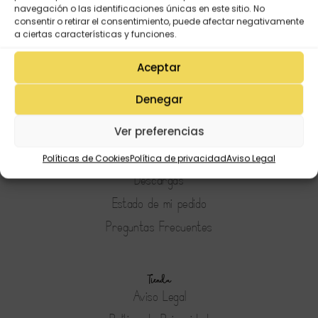
navegación o las identificaciones únicas en este sitio. No
consentir o retirar el consentimiento, puede afectar negativamente
a ciertas características y funciones.
Aceptar
Denegar
Mi Cuenta
Lista de deseos
Ver preferencias
Mi Perfil
Políticas de Cookies
Política de privacidad
Aviso Legal
Descargas
Estado de mi pedido
Preguntas Frecuentes
Tienda
Aviso Legal