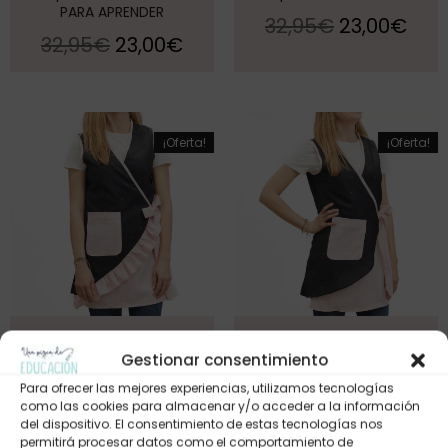
PARA APRENDER
32,95
€
23,00
€
32,95
€
23,00
€
¡Oferta!
¡Oferta!
Bata PROFE con volante
Bata PROFE sin volante
Gestionar consentimiento
32,95
€
23,00
€
32,95
€
23,00
€
Para ofrecer las mejores experiencias, utilizamos tecnologías
como las cookies para almacenar y/o acceder a la información
del dispositivo. El consentimiento de estas tecnologías nos
permitirá procesar datos como el comportamiento de