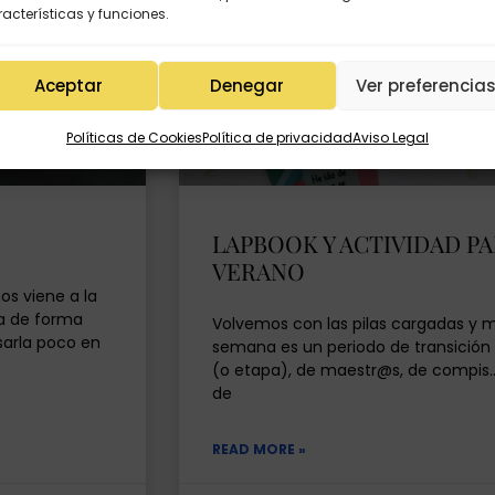
acterísticas y funciones.
Aceptar
Denegar
Ver preferencia
Políticas de Cookies
Política de privacidad
Aviso Legal
LAPBOOK Y ACTIVIDAD PA
VERANO
s viene a la
ra de forma
Volvemos con las pilas cargadas y 
sarla poco en
semana es un periodo de transición
(o etapa), de maestr@s, de compis
de
READ MORE »