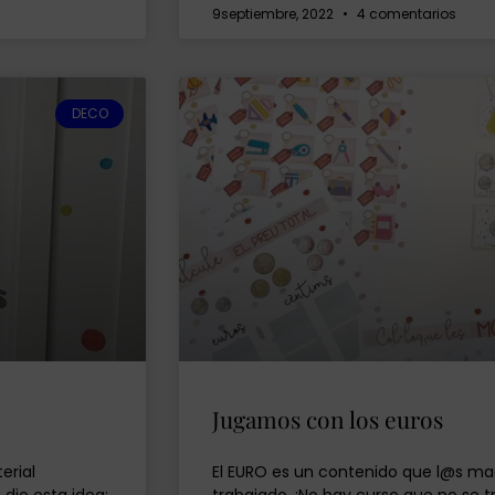
9septiembre, 2022
4 comentarios
DECO
Jugamos con los euros
erial
El EURO es un contenido que l@s m
dio esta idea:
trabajado. ¡No hay curso que no se t