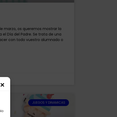
 de marzo, os queremos mostrar la
el Día del Padre. Se trata de una
hacer con todo vuestro alumnado o
JUEGOS Y DINAMICAS
 No