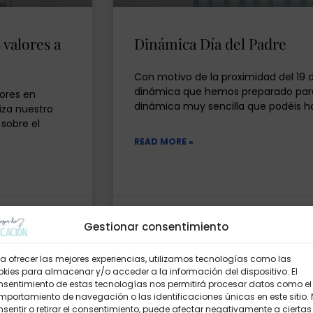
 valores a
Dinámica Día del Padre
Con motivo de la proximidad del 19
dinámica que hemos preparado para 
ores en
dinámica muy sencilla que podéis 
iza nuestro
 sobre el
READ MORE »
12marzo, 2023
2 comentarios
Gestionar consentimiento
a ofrecer las mejores experiencias, utilizamos tecnologías como las
kies para almacenar y/o acceder a la información del dispositivo. El
LÁMINAS
nsentimiento de estas tecnologías nos permitirá procesar datos como el
portamiento de navegación o las identificaciones únicas en este sitio.
sentir o retirar el consentimiento, puede afectar negativamente a ciertas