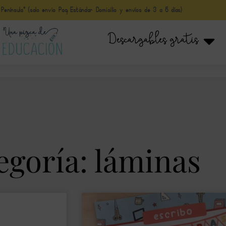
nínsula* (solo envio Paq Estándar Domicilio y envíos de 3 a 5 días)
Descargables gratis
egoría: láminas