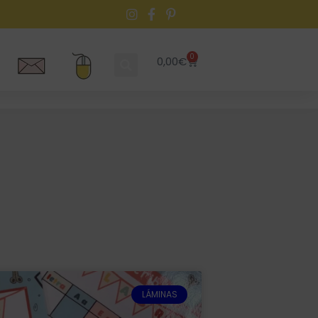
0
0,00
€
LÁMINAS