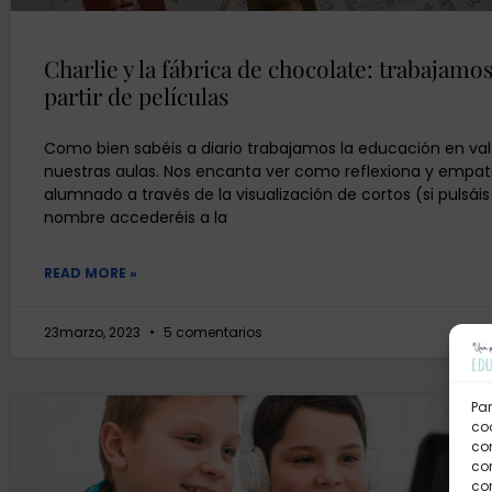
Charlie y la fábrica de chocolate: trabajamos
partir de películas
Como bien sabéis a diario trabajamos la educación en val
nuestras aulas. Nos encanta ver como reflexiona y empat
alumnado a través de la visualización de cortos (si pulsáis
nombre accederéis a la
READ MORE »
23marzo, 2023
5 comentarios
Par
coo
co
com
con