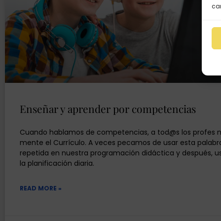
car
Enseñar y aprender por competencias
Cuando hablamos de competencias, a tod@s los profes no
mente el Currículo. A veces pecamos de usar esta palab
repetida en nuestra programación didáctica y después, u
la planificación diaria.
READ MORE »