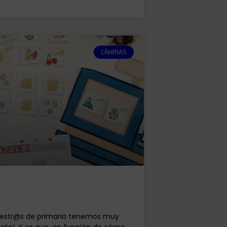
LÁMINAS
aestr@s de primaria tenemos muy
rate!. Y es que, en función de cómo