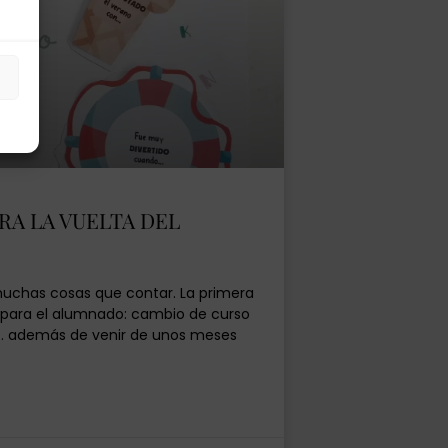
s
RA LA VUELTA DEL
muchas cosas que contar. La primera
 para el alumnado: cambio de curso
… además de venir de unos meses