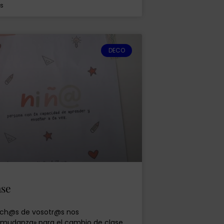
s
DECO
ase
uch@s de vosotr@s nos
«mudanza» para el cambio de clase.