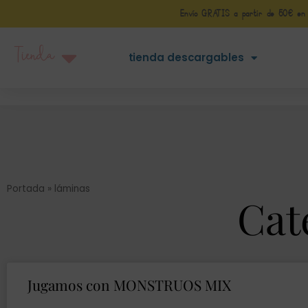
Envío GRATIS a partir de 50€ en Pe
Tienda
tienda descargables
Portada
»
láminas
Cat
Jugamos con MONSTRUOS MIX