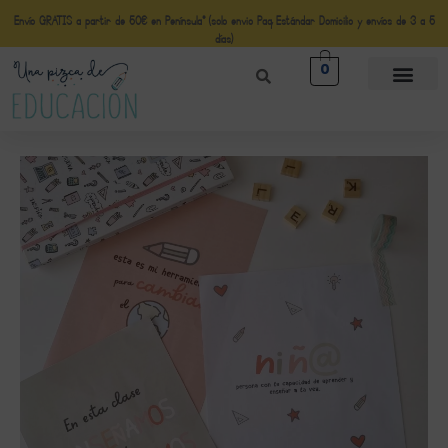
Envío GRATIS a partir de 50€ en Península* (solo envio Paq Estándar Domicilio y envíos de 3 a 5
días)
0