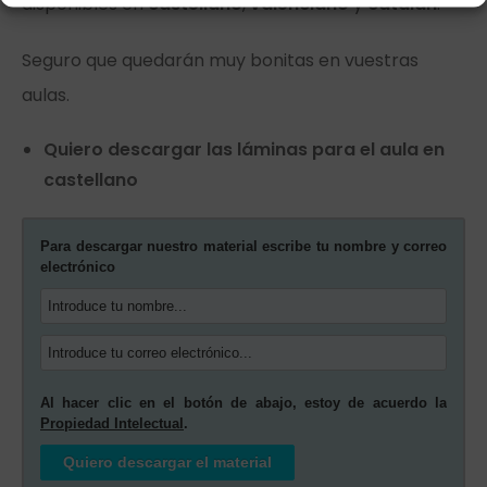
disponibles en
castellano
,
valenciano
y
catalán
.
Seguro que quedarán muy bonitas en vuestras
aulas.
Quiero descargar las láminas para el aula en
castellano
Para descargar nuestro material escribe tu nombre y correo
electrónico
Al hacer clic en el botón de abajo, estoy de acuerdo la
Propiedad Intelectual
.
Quiero descargar el material