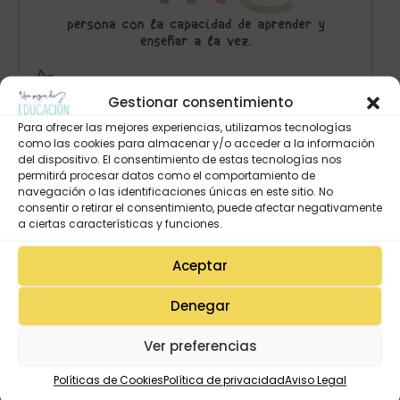
Gestionar consentimiento
Para ofrecer las mejores experiencias, utilizamos tecnologías
como las cookies para almacenar y/o acceder a la información
del dispositivo. El consentimiento de estas tecnologías nos
permitirá procesar datos como el comportamiento de
navegación o las identificaciones únicas en este sitio. No
consentir o retirar el consentimiento, puede afectar negativamente
a ciertas características y funciones.
Aceptar
Descarga estas láminas para decorar tu clase.
Denegar
Os dejamos estas tres láminas para
descargar
Ver preferencias
gratuitamente
al final de este post. Las tenéis
Políticas de Cookies
Política de privacidad
Aviso Legal