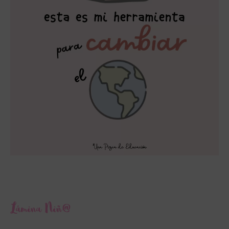
Lámina Niñ@