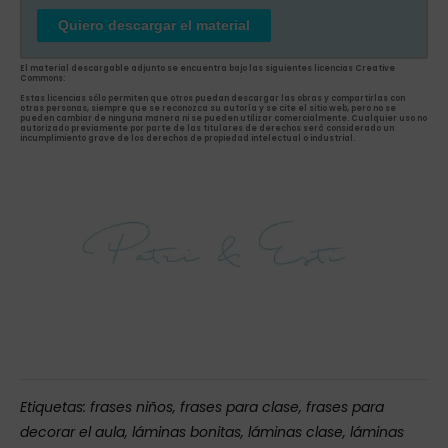
Quiero descargar el material
El material descargable adjunto se encuentra bajo las siguientes licencias Creative
Commons:
Estas licencias sólo permiten que otros puedan descargar las obras y compartirlas con
otras personas, siempre que se reconozca su autoría y se cite el sitio web, pero no se
pueden cambiar de ninguna manera ni se pueden utilizar comercialmente. Cualquier uso no
autorizado previamente por parte de las titulares de derechos será considerado un
incumplimiento grave de los derechos de propiedad intelectual o industrial.
Etiquetas:
frases niños
,
frases para clase
,
frases para
decorar el aula
,
láminas bonitas
,
láminas clase
,
láminas