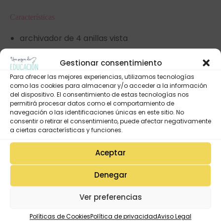
Características
archivador de 4 anillas vista
una solapa interior
Gestionar consentimiento
goma elástica plana para cerrar de color rosa
Para ofrecer las mejores experiencias, utilizamos tecnologías
cubierta cartón forrado plastificada mate
como las cookies para almacenar y/o acceder a la información
medidas: 28 x 34 x 4cm
del dispositivo. El consentimiento de estas tecnologías nos
permitirá procesar datos como el comportamiento de
navegación o las identificaciones únicas en este sitio. No
Puedes completarlo con el cuaderno de maestra
consentir o retirar el consentimiento, puede afectar negativamente
de la colección Eres la magia del aula 26-27 en
a ciertas características y funciones.
versión retractilada, te permitirá llevar todo lo que
Aceptar
necesitas dentro del archivador: planificación,
registro de reuniones, tutorías, registros de
Denegar
asistencia, evaluación…
Ver preferencias
VALORACIONES (0)
Políticas de Cookies
Política de privacidad
Aviso Legal