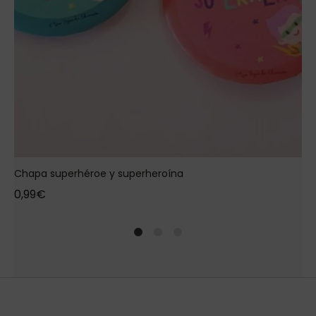
Chapa superhéroe y superheroína
0,99
€
1
2
4