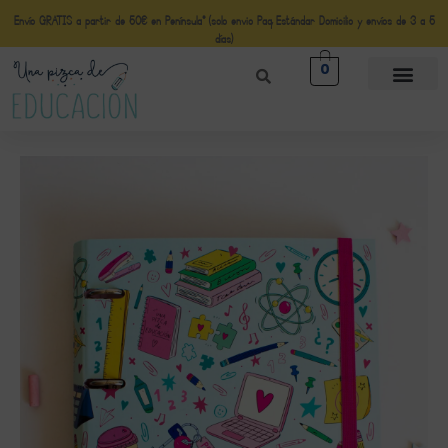
Envío GRATIS a partir de 50€ en Península* (solo envio Paq Estándar Domicilio y envíos de 3 a 5
días)
0