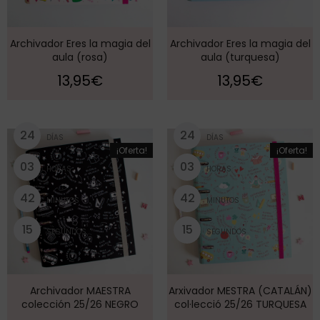
Archivador Eres la magia del
Archivador Eres la magia del
aula (rosa)
aula (turquesa)
13,95
€
13,95
€
2
4
2
4
DÍAS
DÍAS
¡Oferta!
¡Oferta!
0
3
0
3
HORAS
HORAS
4
2
4
2
MINUTOS
MINUTOS
1
4
1
4
SEGUNDOS
SEGUNDOS
Archivador MAESTRA
Arxivador MESTRA (CATALÁN)
colección 25/26 NEGRO
col·lecció 25/26 TURQUESA