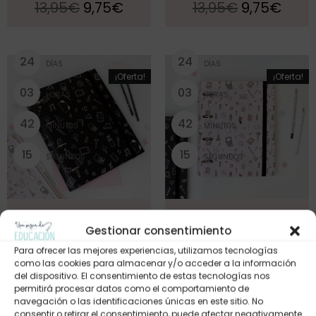
13,95
€
9,75
€
13,95
€
9,75
€
2
4
2
4
DÍAS
DÍAS
¡Oferta!
¡Oferta!
0
3
0
3
HORAS
HORAS
4
2
4
2
MINUTOS
MINUTOS
1
4
1
4
SEGUNDOS
SEGUNDOS
ARCHIVADOR – MAESTRA
ARCHIVADOR – MAESTRA
(negro)
(rosa)
Gestionar consentimiento
13,95
€
9,75
€
13,95
€
9,75
€
Para ofrecer las mejores experiencias, utilizamos tecnologías
como las cookies para almacenar y/o acceder a la información
del dispositivo. El consentimiento de estas tecnologías nos
permitirá procesar datos como el comportamiento de
navegación o las identificaciones únicas en este sitio. No
consentir o retirar el consentimiento, puede afectar negativamente