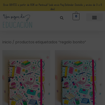
Envío GRATIS a partir de 50€ en Península* (solo envio Paq Estándar Domicilio y envíos de 3 a 5
días)
0
inicio
/ productos etiquetados “regalo bonito”