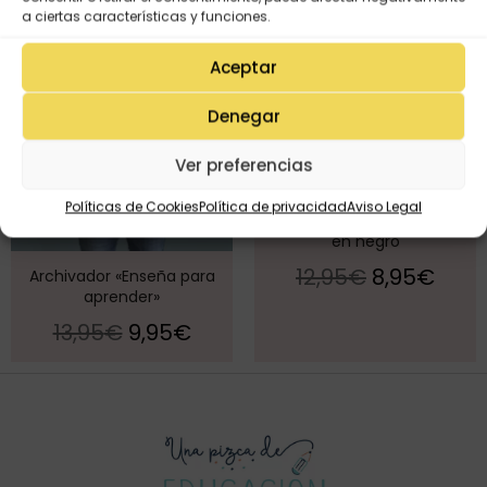
¡Oferta!
¡Oferta!
a ciertas características y funciones.
Aceptar
Denegar
Ver preferencias
Políticas de Cookies
Política de privacidad
Aviso Legal
Carpeta solapas «maestra»
en negro
12,95
€
8,95
€
Archivador «Enseña para
aprender»
13,95
€
9,95
€