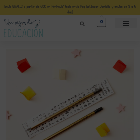
Envío GRATIS a partir de 50€ en Península* (solo envio Paq Estándar Domicilio y envíos de 3 a 5
días)
0