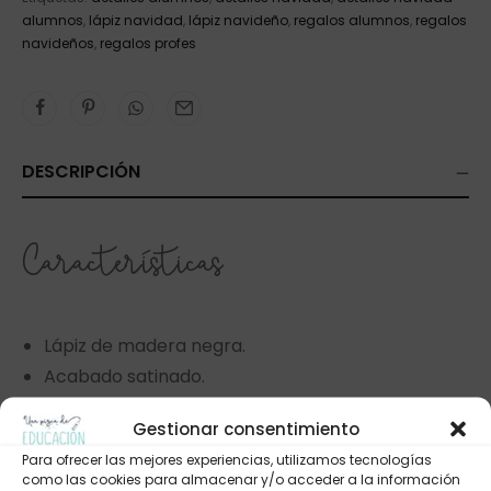
alumnos
,
lápiz navidad
,
lápiz navideño
,
regalos alumnos
,
regalos
navideños
,
regalos profes
DESCRIPCIÓN
Características
Lápiz de madera negra.
Acabado satinado.
Goma de borrar en negro.
Gestionar consentimiento
Mina color grafito.
Para ofrecer las mejores experiencias, utilizamos tecnologías
Estampado en negro.
como las cookies para almacenar y/o acceder a la información