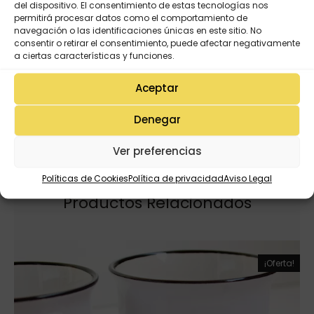
Opciones de presentación: con cartón navideño
del dispositivo. El consentimiento de estas tecnologías nos
permitirá procesar datos como el comportamiento de
y bolsita o sin él.
navegación o las identificaciones únicas en este sitio. No
consentir o retirar el consentimiento, puede afectar negativamente
a ciertas características y funciones.
INFORMACIÓN ADICIONAL
Aceptar
Denegar
VALORACIONES (0)
Ver preferencias
Políticas de Cookies
Política de privacidad
Aviso Legal
Productos Relacionados
¡Oferta!