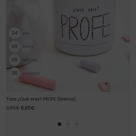
2
4
DÍAS
0
9
HORAS
0
0
MINUTOS
3
8
SEGUNDOS
Taza ¿Qué eres? PROFE (blanca)
9,95
€
6,95
€
1
2
4