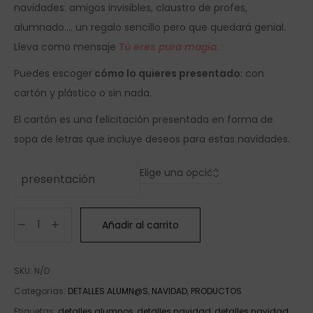
navidades: amigos invisibles, claustro de profes,
alumnado…. un regalo sencillo pero que quedará genial.
Lleva como mensaje
Tú eres pura magia.
Puedes escoger
cómo lo quieres presentado
: con
cartón y plástico o sin nada.
El cartón es una felicitación presentada en forma de
sopa de letras que incluye deseos para estas navidades.
presentación
Añadir al carrito
SKU:
N/D
Categorías:
DETALLES ALUMN@S
,
NAVIDAD
,
PRODUCTOS
Etiquetas:
detalles alumnos
,
detalles navidad
,
detalles navidad