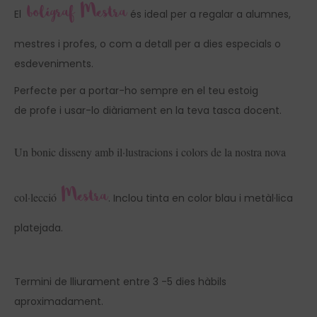
bolígraf Mestra
El
és ideal per a regalar a alumnes,
mestres i profes, o com a detall per a dies especials o
esdeveniments.
Perfecte per a portar-ho sempre en el teu estoig
de profe i usar-lo diàriament en la teva tasca docent.
Un bonic disseny amb il·lustracions i colors de la nostra nova
Mestra
col·lecció
. Inclou tinta en color blau i metàl·lica
platejada.
Termini de lliurament entre 3 -5 dies hàbils
aproximadament.