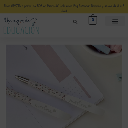
Envío GRATIS a partir de 50€ en Península* (solo envio Paq Estándar Domicilio y envíos de 3 a 5
días)
0