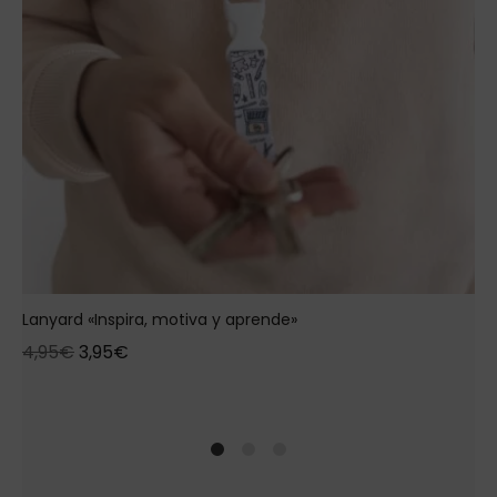
Lanyard «Inspira, motiva y aprende»
4,95
€
3,95
€
1
2
4