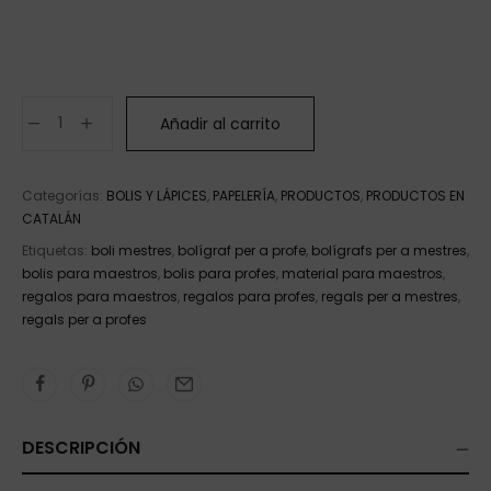
Añadir al carrito
Categorías:
BOLIS Y LÁPICES
,
PAPELERÍA
,
PRODUCTOS
,
PRODUCTOS EN
CATALÁN
Etiquetas:
boli mestres
,
bolígraf per a profe
,
bolígrafs per a mestres
,
bolis para maestros
,
bolis para profes
,
material para maestros
,
regalos para maestros
,
regalos para profes
,
regals per a mestres
,
regals per a profes
DESCRIPCIÓN