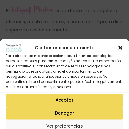
bolígraf Mestra
El
és perfecte per a regalar a
alumnes, mestres i profes, o com a detall per a dies
especials o esdeveniments.
Mestra
és la paraula que defineix els dissenys de
Gestionar consentimiento
Para ofrecer las mejores experiencias, utilizamos tecnologías
la nostra nova col·lecció. Amb un munt
como las cookies para almacenar y/o acceder a la información
d’il·lustracions boniques amb motius escolars.
del dispositivo. El consentimiento de estas tecnologías nos
permitirá procesar datos como el comportamiento de
Tots els nostres productes estan elaborats
navegación o las identificaciones únicas en este sitio. No
consentir o retirar el consentimiento, puede afectar negativamente
íntegrament a Espanya. En concret, aquest llapis
a ciertas características y funciones.
ha estat fabricat per BIC.
Aceptar
Es tracta d’un bolígraf amb un disseny a 360º i a
tot color. Amb format clip i tinta blava i punta
Denegar
metal·litzada.
Ver preferencias