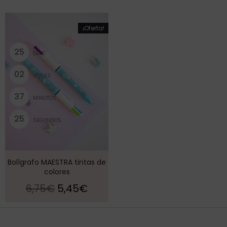
¡Oferta!
2
5
DÍAS
0
2
HORAS
3
7
MINUTOS
2
5
SEGUNDOS
Bolígrafo MAESTRA tintas de
colores
6,75
€
5,45
€