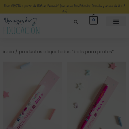
Envío GRATIS a partir de 50€ en Península* (solo envio Paq Estándar Domicilio y envíos de 3 a 5
días)
0
inicio
/ productos etiquetados “bolis para profes”