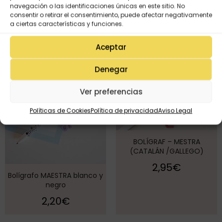
navegación o las identificaciones únicas en este sitio. No
consentir o retirar el consentimiento, puede afectar negativamente
a ciertas características y funciones.
Aceptar
Denegar
Ver preferencias
Políticas de Cookies
Política de privacidad
Aviso Legal
BOLÍGRAF – MESTRA
(CATALÁN /GALLEGO)
2,95
€
Bolígrafo MAESTRA blanco y
negro
2,20
€