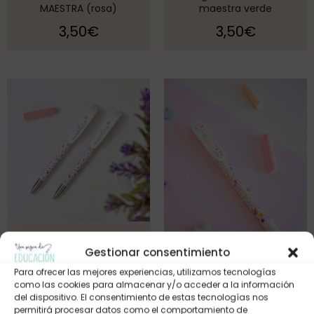
MAESTRA (rosa)
maestra verde
3,50
€
3,50
€
Bolígrafo Maestra (punta
metal)
Gestionar consentimiento
2,95
€
Para ofrecer las mejores experiencias, utilizamos tecnologías
Bolígrafo MAESTRA color
como las cookies para almacenar y/o acceder a la información
del dispositivo. El consentimiento de estas tecnologías nos
2,20
€
permitirá procesar datos como el comportamiento de