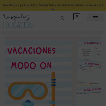
Envío GRATIS a partir de 50€ en Península* (solo envio Paq Estándar Domicilio y envíos de 3 a 5
días)
0