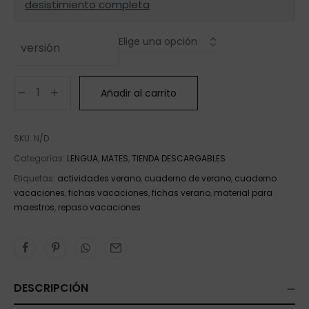
desistimiento completa
versión
Añadir al carrito
SKU:
N/D
Categorías:
LENGUA
,
MATES
,
TIENDA DESCARGABLES
Etiquetas:
actividades verano
,
cuaderno de verano
,
cuaderno
vacaciones
,
fichas vacaciones
,
fichas verano
,
material para
maestros
,
repaso vacaciones
DESCRIPCIÓN