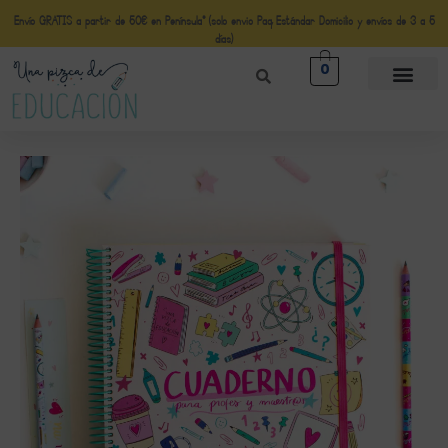
Envío GRATIS a partir de 50€ en Península* (solo envio Paq Estándar Domicilio y envíos de 3 a 5
días)
0