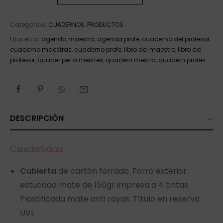
Categorías:
CUADERNOS
,
PRODUCTOS
Etiquetas:
agenda maestra
,
agenda profe
,
cuaderno del profesor
,
cuaderno maestras
,
cuaderno profe
,
libro del maestro
,
libro del
profesor
,
quader per a mestres
,
quadern mestra
,
quadern profes
DESCRIPCIÓN
Características
Cubierta
de cartón forrado. Forro exterior
estucado mate de 150gr impresa a 4 tintas.
Plastificada mate anti rayas. Título en reserva
UVI.