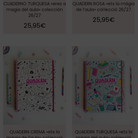
CUADERNO TURQUESA «eres a
QUADERN ROSA «ets la màgia
magia del aula» colección
de l’aula» col·lecció 26/27
26/27
25,95
€
25,95
€
QUADERN CREMA «ets la
QUADERN TURQUESA «ets la
màgia de l’aula» col·lecció
màgia del aula» col·lecció