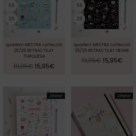
5
6
5
6
MINUTOS
MINUTOS
2
4
2
4
SEGUNDOS
SEGUNDOS
quadern MESTRA col·lecció
quadern MESTRA col·lecció
25/26 RETRACTILAT
25/26 RETRACTILAT NEGRE
TURQUESA
19,95
€
15,95
€
19,95
€
15,95
€
¡Oferta!
¡Oferta!