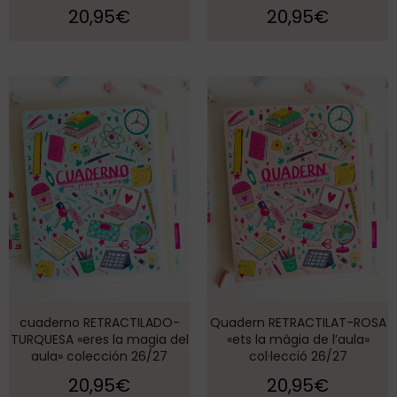
20,95
€
20,95
€
cuaderno RETRACTILADO-
Quadern RETRACTILAT-ROSA
TURQUESA «eres la magia del
«ets la màgia de l’aula»
aula» colección 26/27
col·lecció 26/27
20,95
€
20,95
€