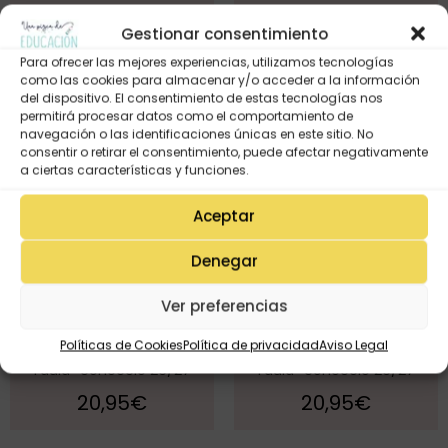
Gestionar consentimiento
Para ofrecer las mejores experiencias, utilizamos tecnologías
como las cookies para almacenar y/o acceder a la información
del dispositivo. El consentimiento de estas tecnologías nos
permitirá procesar datos como el comportamiento de
navegación o las identificaciones únicas en este sitio. No
consentir o retirar el consentimiento, puede afectar negativamente
a ciertas características y funciones.
Aceptar
Denegar
Ver preferencias
Quadern RETRACTILAT-
Quadern RETRACTILAT-
Políticas de Cookies
Política de privacidad
Aviso Legal
CREMA «ets la màgia de
TURQUESA «ets la màgia de
l’aula» col·lecció 26/27
l’aula» col·lecció 26/27
20,95
€
20,95
€