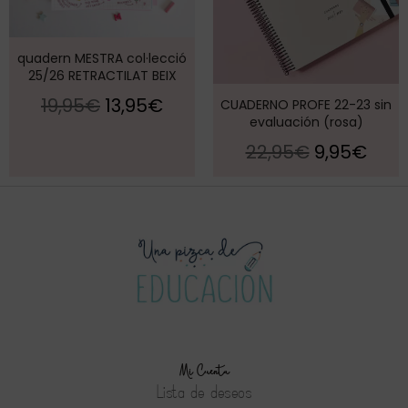
quadern MESTRA col·lecció
25/26 RETRACTILAT BEIX
19,95
€
13,95
€
CUADERNO PROFE 22-23 sin
evaluación (rosa)
22,95
€
9,95
€
Mi Cuenta
Lista de deseos