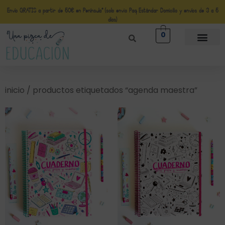
Envío GRATIS a partir de 50€ en Península* (solo envio Paq Estándar Domicilio y envíos de 3 a 5
días)
0
inicio
/ productos etiquetados “agenda maestra”