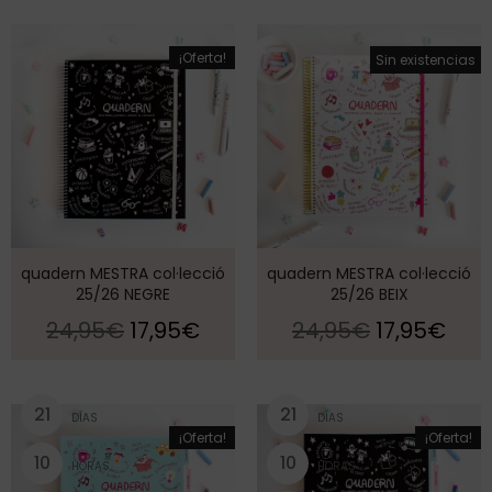
¡Oferta!
¡Oferta!
Sin existencias
quadern MESTRA col·lecció
quadern MESTRA col·lecció
25/26 NEGRE
25/26 BEIX
24,95
€
17,95
€
24,95
€
17,95
€
2
1
2
1
DÍAS
DÍAS
¡Oferta!
¡Oferta!
1
0
1
0
HORAS
HORAS