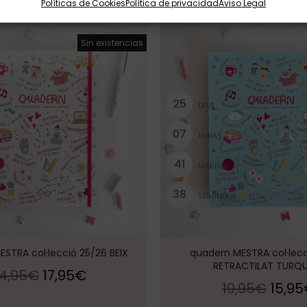
Políticas de Cookies
Política de privacidad
Aviso Legal
¡Oferta!
Sin existencias
2
5
DÍAS
0
7
HORAS
4
1
MINUTOS
3
7
SEGUNDOS
STRA col·lecció 25/26 BEIX
quadern MESTRA col·lecc
RETRACTILAT TURQ
4,95
€
17,95
€
19,95
€
15,95