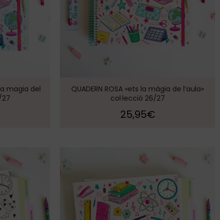
a magia del
QUADERN ROSA «ets la màgia de l’aula»
/27
col·lecció 26/27
25,95
€