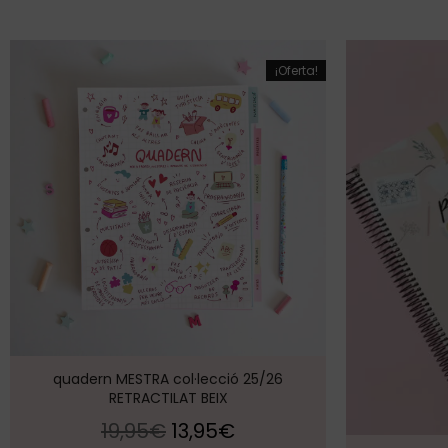
¡Oferta!
quadern MESTRA col·lecció 25/26
RETRACTILAT BEIX
19,95
€
13,95
€