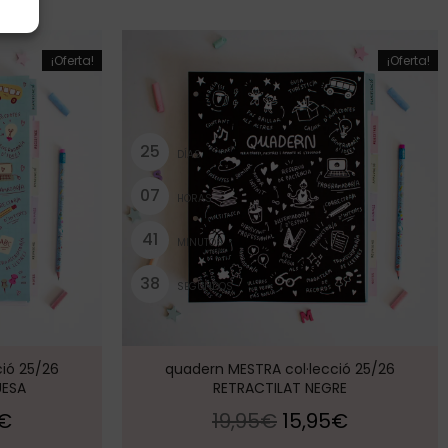
¡Oferta!
¡Oferta!
2
5
DÍAS
0
7
HORAS
4
1
MINUTOS
3
7
SEGUNDOS
ió 25/26
quadern MESTRA col·lecció 25/26
UESA
RETRACTILAT NEGRE
€
19,95
€
15,95
€