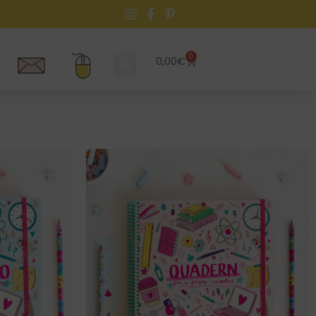
0
0,00
€