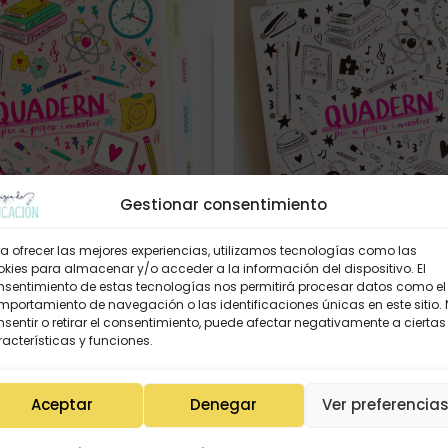
Gestionar consentimiento
a ofrecer las mejores experiencias, utilizamos tecnologías como las
kies para almacenar y/o acceder a la información del dispositivo. El
nsentimiento de estas tecnologías nos permitirá procesar datos como el
portamiento de navegación o las identificaciones únicas en este sitio.
sentir o retirar el consentimiento, puede afectar negativamente a ciertas
acterísticas y funciones.
Quadern RETRACTILAT-CREMA 
RACTILAT-ROSA «ets la màgia
de l’aula» col·lecció
aula» col·lecció 26/27
Aceptar
Denegar
Ver preferencia
20,95
€
20,95
€