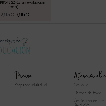
ROFE 22-23 sin evaluación
(rosa)
22,95
€
9,95
€
Prensa
Atención al c
Propiedad intelectual
Contacto
Tiempos de Envío
Condiciones de com
Devolución