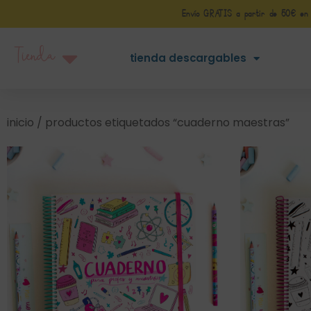
Envío GRATIS a partir de 50€ en Pe
Tienda
tienda descargables
inicio
/ productos etiquetados “cuaderno maestras”