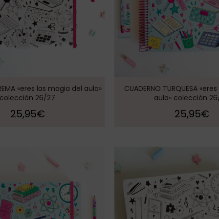
MA «eres las magia del aula»
CUADERNO TURQUESA «eres 
colección 26/27
aula» colección 26
25,95
€
25,95
€