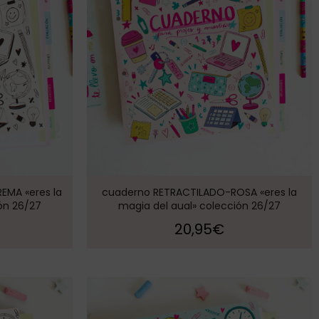
MA «eres la
cuaderno RETRACTILADO-ROSA «eres la
ón 26/27
magia del aual» colección 26/27
20,95
€