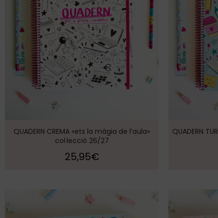
QUADERN TURQ
QUADERN CREMA «ets la màgia de l’aula»
col·lecció 26/27
25,95
€