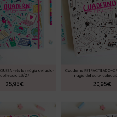
UESA «ets la màgia del aula»
Cuaderno RETRACTILADO-CRE
col·lecció 26/27
magia del aula» colecci
25,95
€
20,95
€