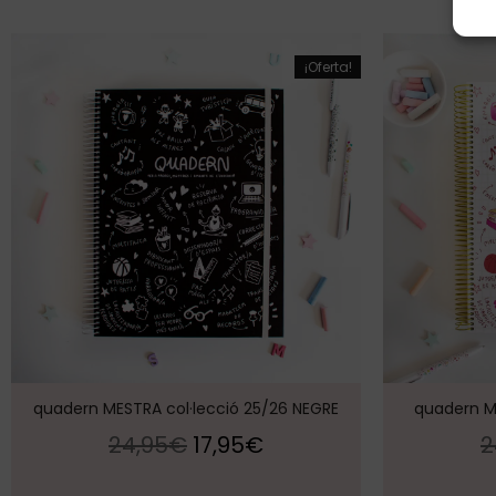
¡Oferta!
quadern MESTRA col·lecció 25/26 NEGRE
quadern ME
24,95
€
17,95
€
2