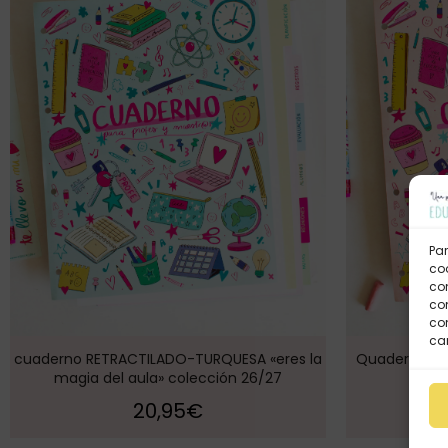
Par
coo
co
com
con
car
cuaderno RETRACTILADO-TURQUESA «eres la
Quadern RET
magia del aula» colección 26/27
de l’
20,95
€