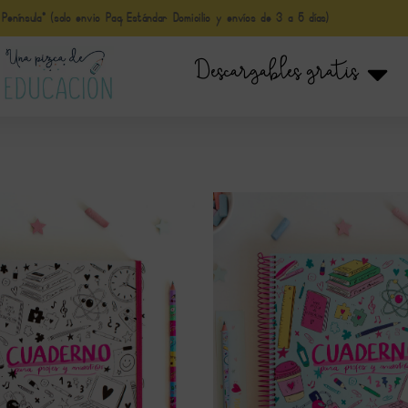
nínsula* (solo envio Paq Estándar Domicilio y envíos de 3 a 5 días)
Descargables gratis