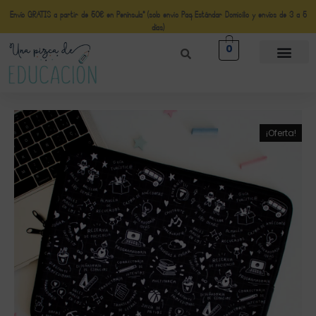
Envío GRATIS a partir de 50€ en Península* (solo envio Paq Estándar Domicilio y envíos de 3 a 5
días)
0
¡Oferta!