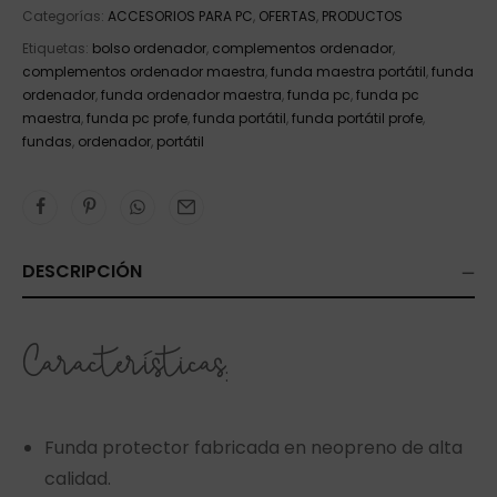
Categorías:
ACCESORIOS PARA PC
,
OFERTAS
,
PRODUCTOS
Etiquetas:
bolso ordenador
,
complementos ordenador
,
complementos ordenador maestra
,
funda maestra portátil
,
funda
ordenador
,
funda ordenador maestra
,
funda pc
,
funda pc
maestra
,
funda pc profe
,
funda portátil
,
funda portátil profe
,
fundas
,
ordenador
,
portátil
DESCRIPCIÓN
Características
:
Funda protector fabricada en neopreno de alta
calidad.