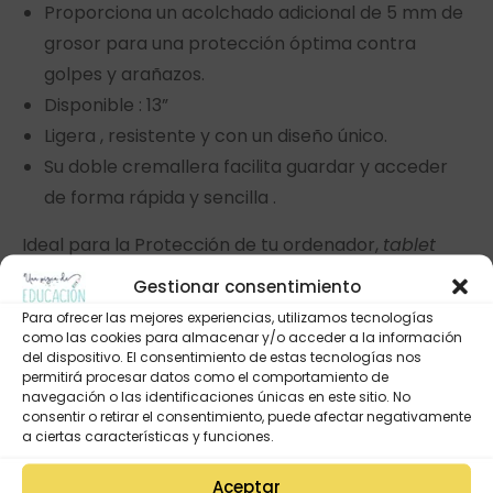
Proporciona un acolchado adicional de 5 mm de
grosor para una protección óptima contra
golpes y arañazos.
Disponible : 13”
Ligera , resistente y con un diseño único.
Su doble cremallera facilita guardar y acceder
de forma rápida y sencilla .
Ideal para la Protección de tu ordenador,
tablet
cargadores …. en la mochila, maleta , bolso y poder
Gestionar consentimiento
moverte sin preocupaciones o para lucir como
Para ofrecer las mejores experiencias, utilizamos tecnologías
funda de mano con este diseño tan bonito y
como las cookies para almacenar y/o acceder a la información
del dispositivo. El consentimiento de estas tecnologías nos
funcional .
permitirá procesar datos como el comportamiento de
navegación o las identificaciones únicas en este sitio. No
Son piezas únicas , cada unidad ha sido realizada
consentir o retirar el consentimiento, puede afectar negativamente
a ciertas características y funciones.
con mucho mimo en nuestro taller artesanal.
Aceptar