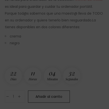
es ideal para guardar y cuidar tu ordenador portátil.
Porque tod@s sabemos que una maestr@ lleva de TODO
en su ordenador y quiere tenerlo bien resguardado.La
tienes disponibles en dos colores diferentes:
crema
negro
2
2
1
1
0
4
3
2
Días
Horas
Minutos
Segundos
Añadir al carrito