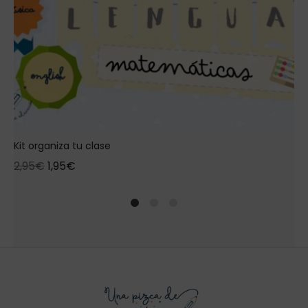
Kit organiza tu clase
2,95
€
1,95
€
1
2
4