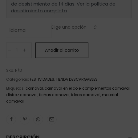
de desistimiento de 14 días.
Ver la política de
desistimiento completa
Idioma
Añadir al carrito
SKU:
N/D
Categorías:
FESTIVIDADES
,
TIENDA DESCARGABLES
Etiquetas:
carnaval
,
carnaval en el cole
,
complementos carnaval
,
disfraz carnaval
,
fichas carnaval
,
ideas carnaval
,
material
carnaval
DESCRIPCIÓN