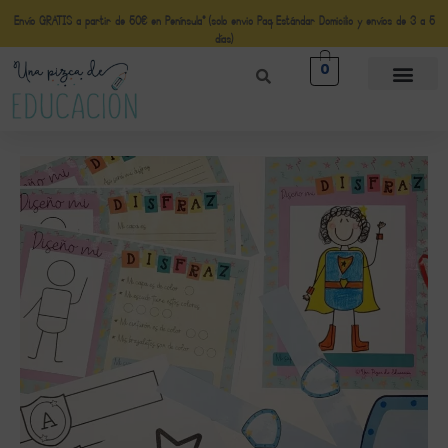
Envío GRATIS a partir de 50€ en Península* (solo envio Paq Estándar Domicilio y envíos de 3 a 5
días)
0