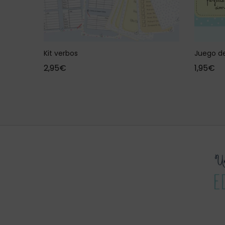
Kit verbos
Juego de
2,95
€
1,95
€