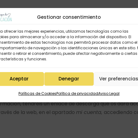
Gestionar consentimiento
rentes modelos
a ofrecer las mejores experiencias, utilizamos tecnologías como las
itables
kies para almacenar y/o acceder a la información del dispositivo. El
nsentimiento de estas tecnologías nos permitirá procesar datos como el
portamiento de navegación o las identificaciones únicas en este sitio.
sentir o retirar el consentimiento, puede afectar negativamente a ciertas
acterísticas y funciones.
s dibujos de material escolar
lano
,
valenciano/catalán
y también
inglés
. Además el
Aceptar
Denegar
Ver preferencia
n las etiquetes para las perchas podéis poner los número
 al alumno, o imprimirlos directamente para completar en 
Políticas de Cookies
Política de privacidad
Aviso Legal
firmación, tendréis un enlace de descarga que os dará ac
ravés de la web, en el apartado
mi cuenta,
accediendo co