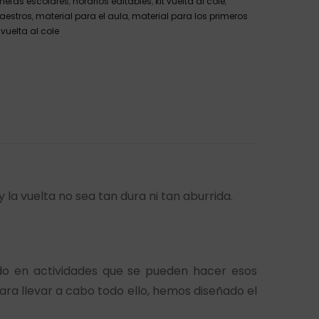
nefas escolares
,
horarios editables
,
kit vuelta al cole
,
aestros
,
material para el aula
,
material para los primeros
,
vuelta al cole
 la vuelta no sea tan dura ni tan aburrida.
do en actividades que se pueden hacer esos
ara llevar a cabo todo ello, hemos diseñado el