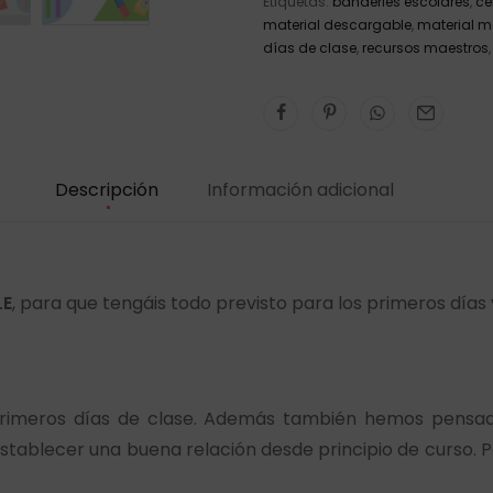
Etiquetas:
banderies escolares
,
ce
material descargable
,
material m
días de clase
,
recursos maestros
Descripción
Información adicional
LE
, para que tengáis todo previsto para los primeros días y
primeros días de clase. Además también hemos pensa
tablecer una buena relación desde principio de curso. P