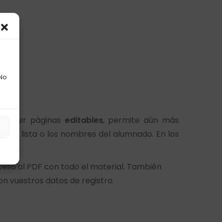
 No
 incluir páginas
editables
, permite aún más
s
s de lista o los nombres del alumnado. En los
clase.
ceso al PDF con todo el material. También
n vuestros datos de registro.