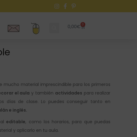
0
0,00
€
ole
e mucho material imprescindible para los primeros
corar el aula
y también
actividades
para realizar
os días de clase. Lo puedes conseguir tanto en
lán e inglés.
ial
editable
, como los horarios, para que puedas
rial y aplicarlo en tu aula.