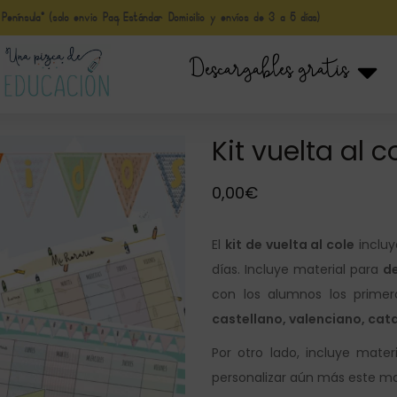
nínsula* (solo envio Paq Estándar Domicilio y envíos de 3 a 5 días)
Descargables gratis
Kit vuelta al c
0,00
€
El
kit de vuelta al cole
incluy
días. Incluye material para
de
con los alumnos los primer
castellano, valenciano, cata
Por otro lado, incluye mater
personalizar aún más este mate