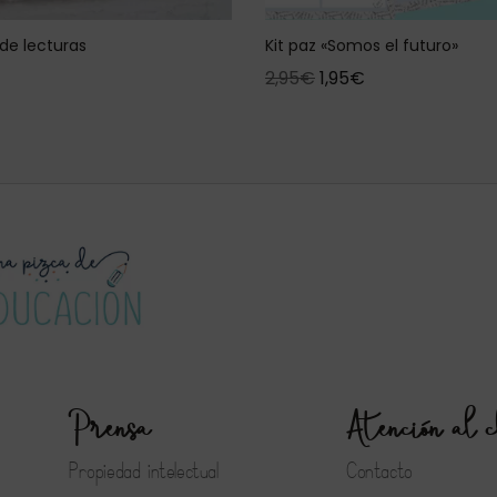
 de lecturas
Kit paz «Somos el futuro»
2,95
€
1,95
€
Prensa
Atención al c
Propiedad intelectual
Contacto