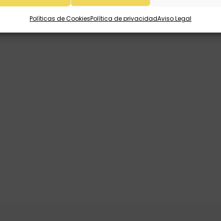
tar el
kit de escritura con los clásicos
(con diferentes 
Políticas de Cookies
Política de privacidad
Aviso Legal