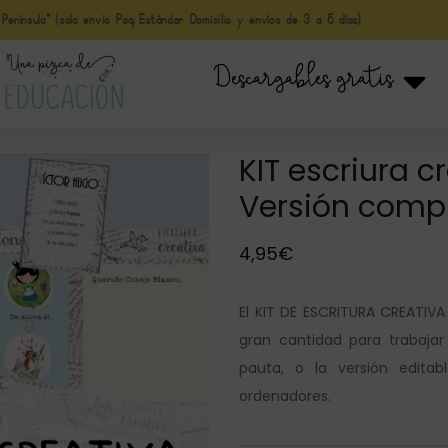
nínsula* (solo envio Paq Estándar Domicilio y envíos de 3 a 5 días)
Descargables gratis
KIT escriura c
Versión compl
4,95
€
El KIT DE ESCRITURA CREATIV
gran cantidad para trabajar 
pauta, o la versión edita
ordenadores.