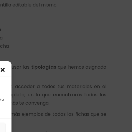
tilla editable del mismo.
a
ha
icha
ieres usar las
tipologías
que hemos asignado
uedes acceder a todos tus materiales en el
n completa, en la que encontrarás todos los
 No
como más te convenga.
s ver más ejemplos de todas las fichas que se
s