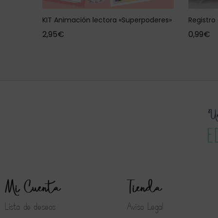
KIT Animación lectora «Superpoderes»
Registro
2,95
€
0,99
€
Mi Cuenta
Tienda
Lista de deseos
Aviso Legal