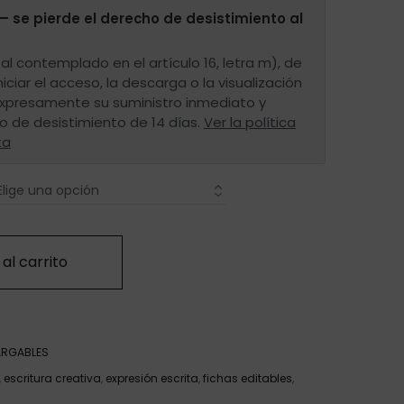
— se pierde el derecho de desistimiento al
al contemplado en el artículo 16, letra m), de
iniciar el acceso, la descarga o la visualización
 expresamente su suministro inmediato y
o de desistimiento de 14 días.
Ver la política
ta
al carrito
ARGABLES
,
escritura creativa
,
expresión escrita
,
fichas editables
,