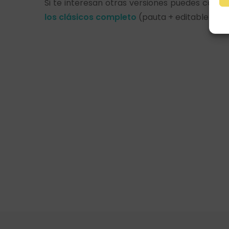
Si te interesan otras versiones puedes consul
los clásicos completo
(pauta + editable)