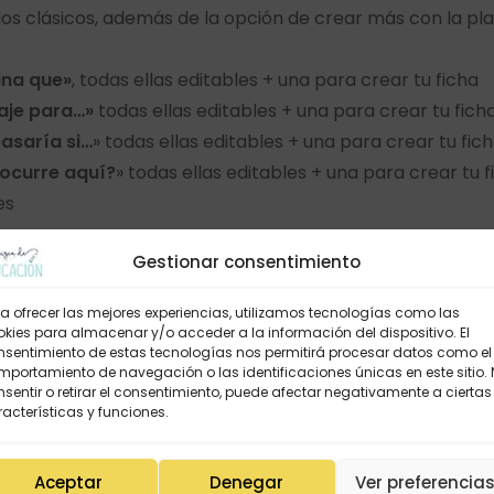
os clásicos, además de la opción de crear más con la plan
ina que»
, todas ellas editables + una para crear tu ficha
aje para…»
todas ellas editables + una para crear tu fich
asaría si…
» todas ellas editables + una para crear tu fic
ocurre aquí?
» todas ellas editables + una para crear tu f
es
rio que tengas el visor de PDF
ACROBAT
. Además si qu
Gestionar consentimiento
mos enlazada:
ATypewriterForMe
a ofrecer las mejores experiencias, utilizamos tecnologías como las
confirmación verás el
enlace de descarga
. También p
kies para almacenar y/o acceder a la información del dispositivo. El
endo con tus datos de registro. Obtendrás una versió
nsentimiento de estas tecnologías nos permitirá procesar datos como el
portamiento de navegación o las identificaciones únicas en este sitio.
ndrás de todo el material desglosado para que lo uses 
sentir o retirar el consentimiento, puede afectar negativamente a ciertas
acterísticas y funciones.
bimos sobre la aplicación de dicho material, allí podrá
Aceptar
Denegar
Ver preferencia